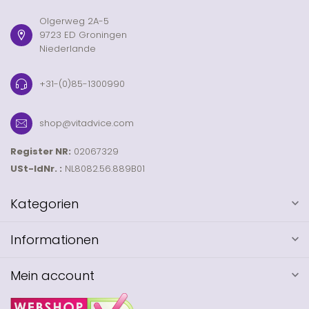
Olgerweg 2A-5
9723 ED Groningen
Niederlande
+31-(0)85-1300990
shop@vitadvice.com
Register NR:
02067329
USt-IdNr. :
NL8082.56.889B01
Kategorien
Informationen
Mein account