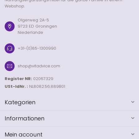
Webshop.
Olgerweg 2A-5
9723 ED Groningen
Niederlande
+31-(0)85-1300990
shop@vitadvice.com
Register NR:
02067329
USt-IdNr. :
NL8082.56.889B01
Kategorien
Informationen
Mein account