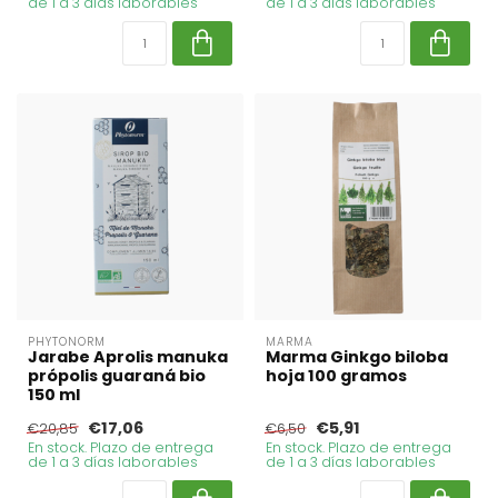
de 1 a 3 días laborables
de 1 a 3 días laborables
PHYTONORM
MARMA
Jarabe Aprolis manuka
Marma Ginkgo biloba
própolis guaraná bio
hoja 100 gramos
150 ml
€17,06
€5,91
€20,85
€6,50
En stock. Plazo de entrega
En stock. Plazo de entrega
de 1 a 3 días laborables
de 1 a 3 días laborables