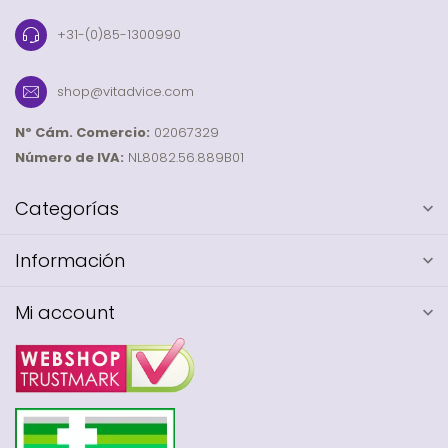
+31-(0)85-1300990
shop@vitadvice.com
Nº Cám. Comercio:
02067329
Número de IVA:
NL8082.56.889B01
Categorías
Información
Mi account