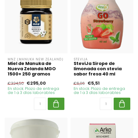
MNZ (MANUKA NEW ZEALAND)
STEVIJA
Miel de Manuka de
SteviJa Sirope de
Nueva Zelanda MGO
limonada con stevia
1500+ 250 gramos
sabor fresa 40 ml
€295,00
€5,51
€324,50
€6,06
En stock. Plazo de entrega
En stock. Plazo de entrega
de 1 a 3 días laborables
de 1 a 3 días laborables