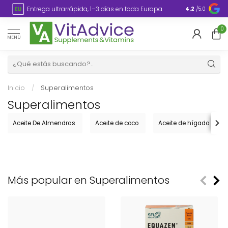
Entrega ultrarrápida, 1–3 días en toda Europa
Embalaje si
4.2
/5.0
0
MENÚ
Inicio
/
Superalimentos
Superalimentos
Aceite De Almendras
Aceite de coco
Aceite de hígado de b
Más popular en Superalimentos