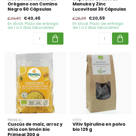
Orégano con Comino
Manuka y Zinc
Negro 60 Cápsulas
Lucovitaal 30 Cápsulas
€40,46
€20,69
€49,45
€25,29
En stock. Plazo de entrega
En stock. Plazo de entrega
de 1 a 3 días laborables
de 1 a 3 días laborables
PRIMEAL
VITIV
Cuscús de maíz, arroz y
Vitiv Spirulina en polvo
chía con limón bio
bio 125 g
Primeal 300 g