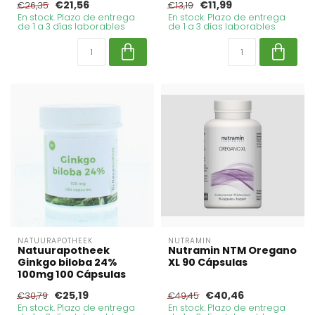
€21,56
€11,99
€26,35
€13,19
En stock. Plazo de entrega
En stock. Plazo de entrega
de 1 a 3 días laborables
de 1 a 3 días laborables
NATUURAPOTHEEK
NUTRAMIN
Natuurapotheek
Nutramin NTM Oregano
Ginkgo biloba 24%
XL 90 Cápsulas
100mg 100 Cápsulas
€25,19
€40,46
€30,79
€49,45
En stock. Plazo de entrega
En stock. Plazo de entrega