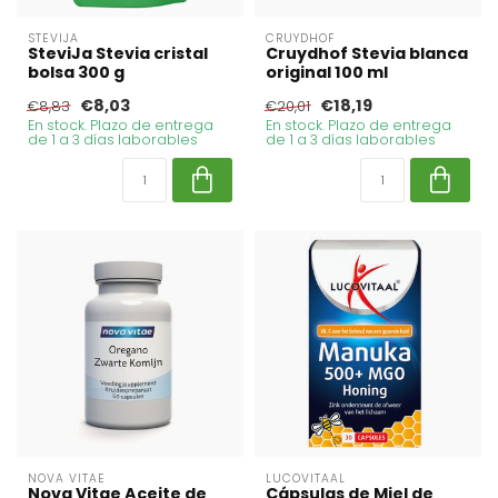
STEVIJA
CRUYDHOF
SteviJa Stevia cristal
Cruydhof Stevia blanca
bolsa 300 g
original 100 ml
€8,03
€18,19
€8,83
€20,01
En stock. Plazo de entrega
En stock. Plazo de entrega
de 1 a 3 días laborables
de 1 a 3 días laborables
NOVA VITAE
LUCOVITAAL
Nova Vitae Aceite de
Cápsulas de Miel de