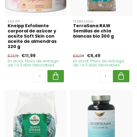
KNEIPP
TERRASANA
Kneipp Exfoliante
TerraSana RAW
corporal de azúcar y
Semillas de chía
aceite Soft Skin con
blancas bio 300 g
aceite de almendras
220 g
€11,99
€5,49
€13,19
€6,04
En stock. Plazo de entrega
En stock. Plazo de entrega
de 1 a 3 días laborables
de 1 a 3 días laborables