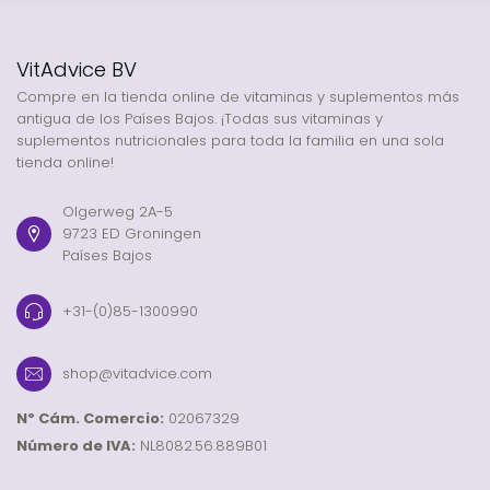
VitAdvice BV
Compre en la tienda online de vitaminas y suplementos más
antigua de los Países Bajos. ¡Todas sus vitaminas y
suplementos nutricionales para toda la familia en una sola
tienda online!
Olgerweg 2A-5
9723 ED Groningen
Países Bajos
+31-(0)85-1300990
shop@vitadvice.com
Nº Cám. Comercio:
02067329
Número de IVA:
NL8082.56.889B01