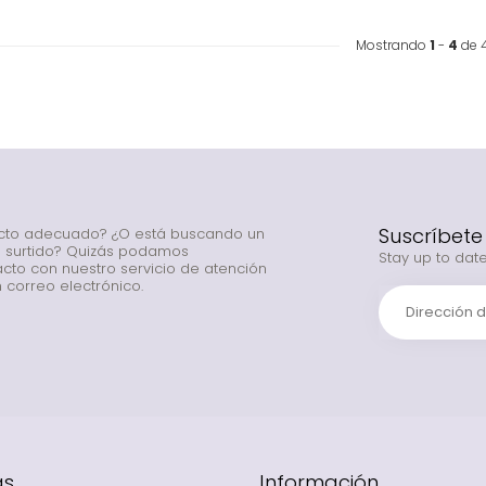
Mostrando
1
-
4
de 
Suscríbete
ucto adecuado? ¿O está buscando un
o surtido? Quizás podamos
Stay up to date
cto con nuestro servicio de atención
 correo electrónico.
as
Información