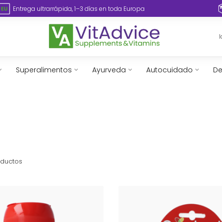
Entrega ultrarrápida, 1–3 días en toda Europa
Superalimentos
Ayurveda
Autocuidado
De
ductos