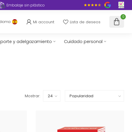
Embalaje sin plástico
0
Mi account
Lista de deseos
Idioma
porte y adelgazamiento
Cuidado personal
Mostrar: