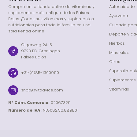
Compre en la tienda online de vitaminas y
Autocuidado
suplementos más antigua de los Países
Ayurveda
Bajos. ¡Todas sus vitaminas y suplementos
nutricionales para toda la familia en una
Cuidado pers
sola tienda online!
Deporte y ad
Hierbas
Olgerweg 2A-5
9723 ED Groningen
Minerales
Países Bajos
Otros
Superaliment
+31-(0)85-1300990
Suplementos
Vitaminas
shop@vitadvice.com
Nº Cám. Comercio:
02067329
Número de IVA:
NL8082.56.889B01