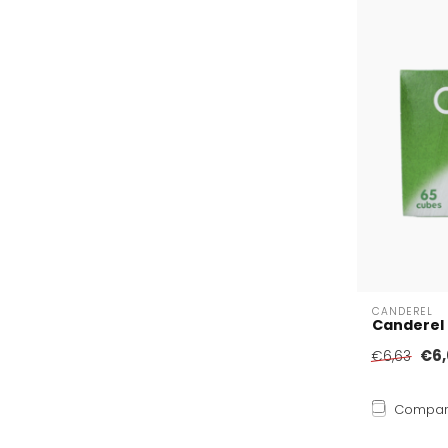
CANDEREL
Canderel
€6,
€6,63
Compar