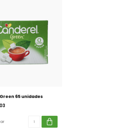
 Green 65 unidades
03
ar