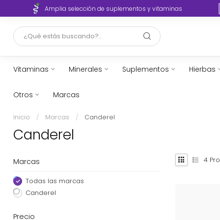
o
Amplia selección de suplementos y vitaminas
Vitaminas
Minerales
Suplementos
Hierbas
Otros
Marcas
Inicio
/
Marcas
/
Canderel
Canderel
4
Pro
Marcas
Todas las marcas
Canderel
Precio