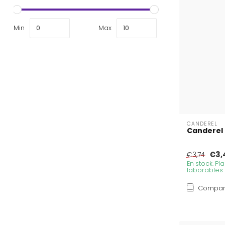
Min
Max
CANDEREL
Canderel 
€3,
€3,74
En stock. Pl
laborables
Compar