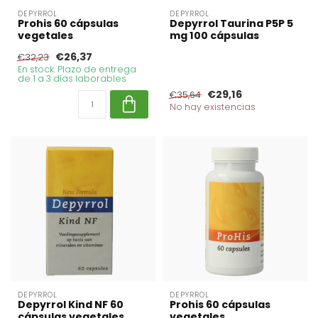
DEPYRROL
DEPYRROL
Prohis 60 cápsulas
Depyrrol Taurina P5P 5
vegetales
mg 100 cápsulas
€26,37
€32,23
En stock. Plazo de entrega
de 1 a 3 días laborables
€29,16
€35,64
No hay existencias
DEPYRROL
DEPYRROL
Depyrrol Kind NF 60
Prohis 60 cápsulas
cápsulas vegetales
vegetales