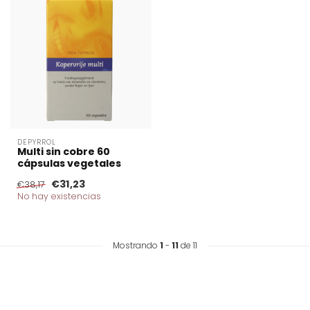
DEPYRROL
Multi sin cobre 60
cápsulas vegetales
€31,23
€38,17
No hay existencias
Mostrando
1
-
11
de 11