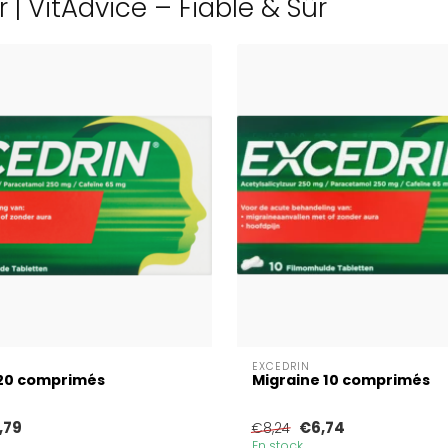
 | VitAdvice – Fiable & Sûr
EXCEDRIN
 20 comprimés
Migraine 10 comprimés
,79
€6,74
€8,24
En stock