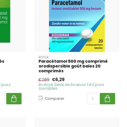
ROTER
és
Paracétamol 500 mg comprimé
orodispersible goût baies 20
comprimés
€6,29
€7,69
3 jours
En stock. Délai de livraison 1 à 3 jours
ouvrables
Comparer