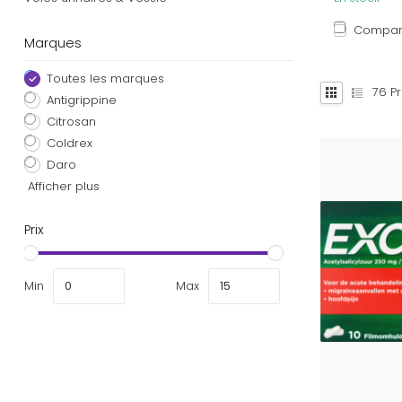
Compar
Marques
Toutes les marques
76
Pr
Antigrippine
Citrosan
Coldrex
Daro
Afficher plus
Prix
Min
Max