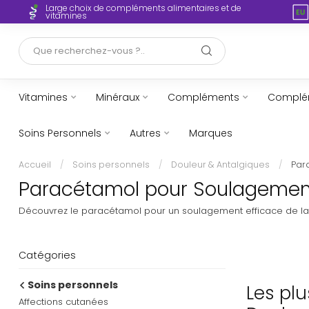
Large choix de compléments alimentaires et de
ent
vitamines
Vitamines
Minéraux
Compléments
Complém
Soins Personnels
Autres
Marques
Accueil
/
Soins personnels
/
Douleur & Antalgiques
/
Par
Paracétamol pour Soulagement d
Découvrez le paracétamol pour un soulagement efficace de la 
Catégories
Soins personnels
Les pl
Affections cutanées