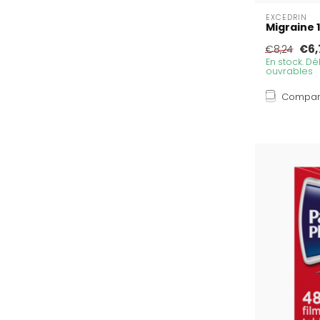
EXCEDRIN
Migraine
€6,
€8,24
En stock. Dél
ouvrables
Compar