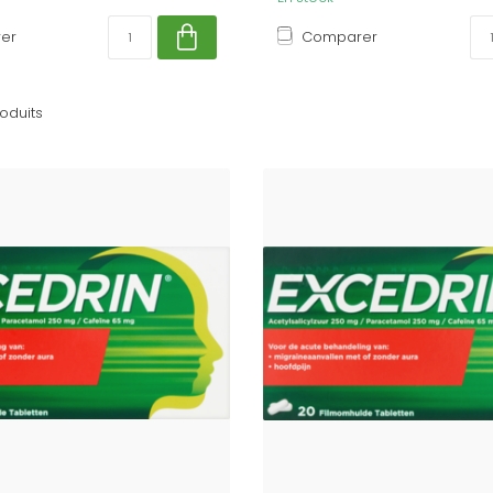
er
Comparer
oduits