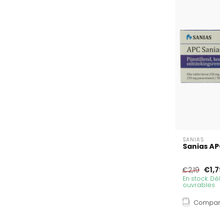
SANIAS
Sanias A
€1,7
€2,19
En stock. Dél
ouvrables
Compar