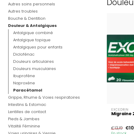
Douleur
Autres soins personnels
Autres troubles
Bouche & Dentition
Douleur & Antalgiques
Antalgique combiné
Antalgique topique
Antalgiques pour enfants
Diclofénac
Douleurs articulaires
Douleurs musculaires
Ibuprofène
Naproxène
Paracétamol
Grippe, Rhume & Voies respiratoires
Intestins & Estomac
EXCEDRIN
Lentilles de contact
Migraine
Pieds & Jambes
Vitalité Féminine
€10
€13,19
Voies urinaires & Vessie
En stock