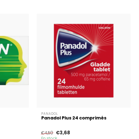
PANADOL
Panadol Plus 24 comprimés
€3,68
€4,50
En stock