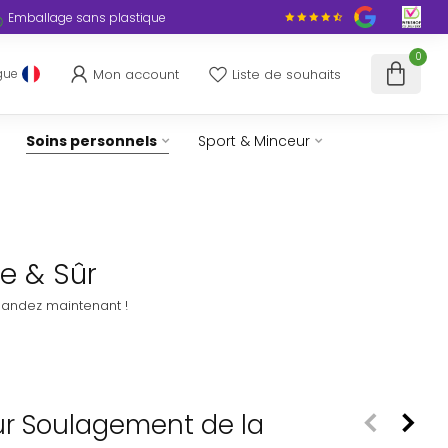
Emballage sans plastique
0
Mon account
Liste de souhaits
gue
Soins personnels
Sport & Minceur
e & Sûr
mandez maintenant !
ur Soulagement de la