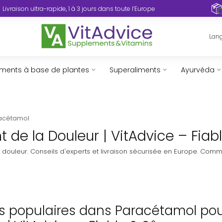
Livraison ultra-rapide, 1 à 3 jours dans toute l’Europe
Lan
ents à base de plantes
Superaliments
Ayurvéda
acétamol
e la Douleur | VitAdvice – Fiabl
douleur. Conseils d'experts et livraison sécurisée en Europe. Com
us populaires dans Paracétamol po