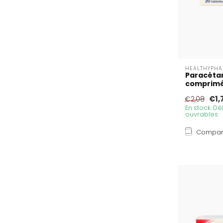
HEALTHYPH
Paracéta
comprim
€1,
€2,08
En stock. Dél
ouvrables
Compar