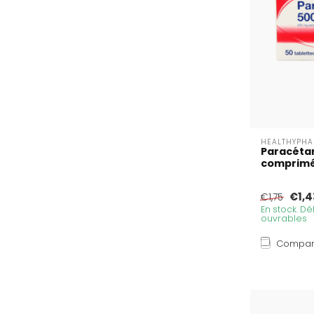
HEALTHYPH
Paracéta
comprim
€1,4
€1,75
En stock. Dél
ouvrables
Compar