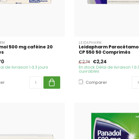
ARM
LEIDAPHARM
mol 500 mg caféine 20
Leidapharm Paracétamo
és
CP 550 50 Comprimés
70
€2,24
€2,74
ai de livraison 1 à 3 jours
En stock. Délai de livraison 1 à 
ouvrables
er
Comparer