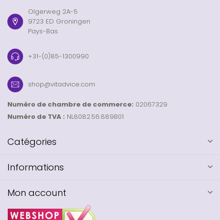
Olgerweg 2A-5
9723 ED Groningen
Pays-Bas
+31-(0)85-1300990
shop@vitadvice.com
Numéro de chambre de commerce:
02067329
Numéro de TVA :
NL8082.56.889B01
Catégories
Informations
Mon account