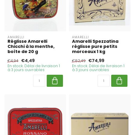
AMARELLI
AMARELLI
Réglisse Amarelli
Amarelli Spezzatina
Chicchi à la menthe,
réglisse pure petits
boîte de 20 g
morceaux 1 kg
€4,49
€74,99
€4,94
€82,49
En stock. Délai de livraison 1
En stock. Délai de livraison 1
à 3 jours ouvrables
à 3 jours ouvrables