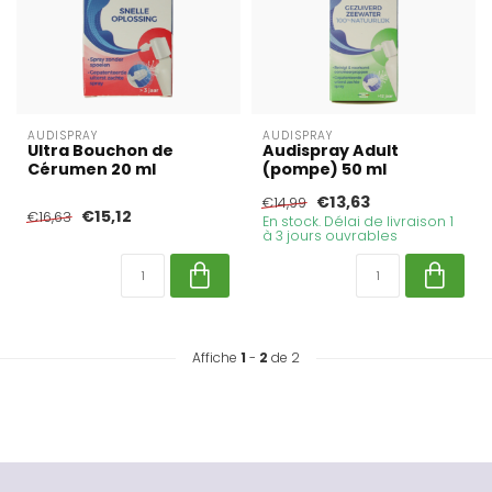
AUDISPRAY
AUDISPRAY
Ultra Bouchon de
Audispray Adult
Cérumen 20 ml
(pompe) 50 ml
€13,63
€14,99
€15,12
€16,63
En stock. Délai de livraison 1
à 3 jours ouvrables
Affiche
1
-
2
de 2