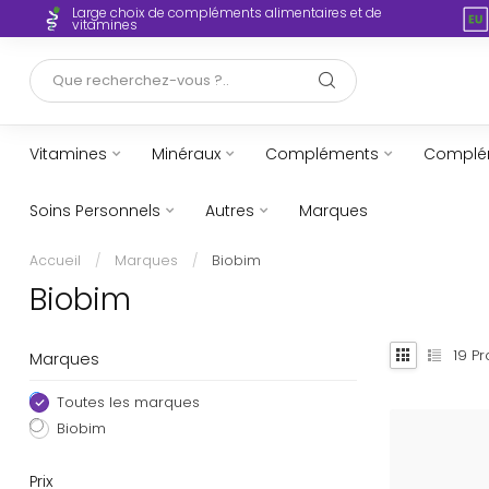
Large choix de compléments alimentaires et de
ent
vitamines
Vitamines
Minéraux
Compléments
Complém
Soins Personnels
Autres
Marques
Accueil
/
Marques
/
Biobim
Biobim
19
Pr
Marques
Toutes les marques
Biobim
Prix