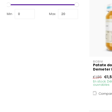
Min
Max
BIOBIM
Patate do
Demeter b
€1,5
€1,86
En stock. Dél
ouvrables
Compar