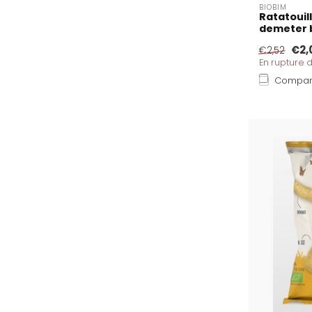
BIOBIM
Ratatouill
demeter 
€2,
€2,52
En rupture 
Compar