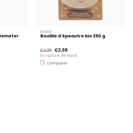
BIOBIM
 Demeter
Bouillie d'épeautre bio 250 g
€3,59
€4,39
En rupture de stock
Comparer