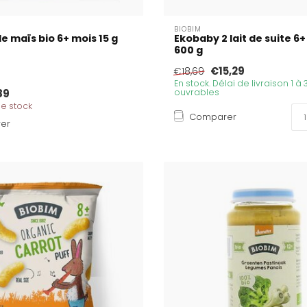
BIOBIM
e maïs bio 6+ mois 15 g
Ekobaby 2 lait de suite 6+
600 g
€15,29
€18,69
En stock. Délai de livraison 1 à 
89
ouvrables
de stock
Comparer
er