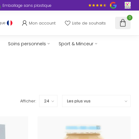
Emballage sans plastique
0
Mon account
Liste de souhaits
gue
Soins personnels
Sport & Minceur
Afficher: