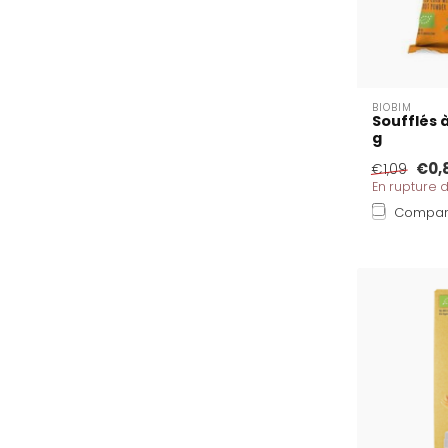
BIOBIM
Soufflés à
g
€0,
€1,09
En rupture 
Compar