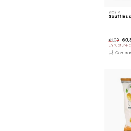
BIOBIM
Soufflés d
€0,
€1,09
En rupture 
Compar