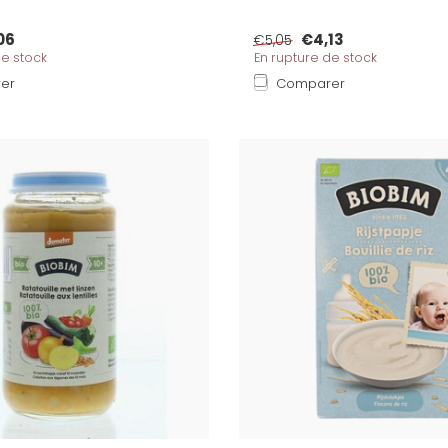
06
€4,13
€5,05
de stock
En rupture de stock
er
Comparer