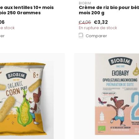
BIOBIM
e aux lentilles 10+ mois
Crème de riz bio pour bé
bio 250 Grammes
mois 200 g
06
€3,32
€4,06
de stock
En rupture de stock
er
Comparer