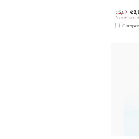
€2,
€2,52
En rupture 
Compar