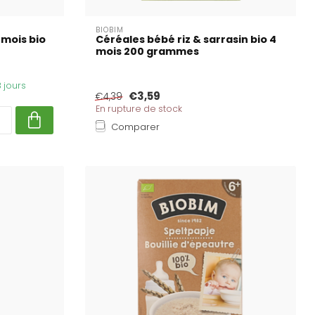
BIOBIM
 mois bio
Céréales bébé riz & sarrasin bio 4
mois 200 grammes
3 jours
€3,59
€4,39
En rupture de stock
Comparer