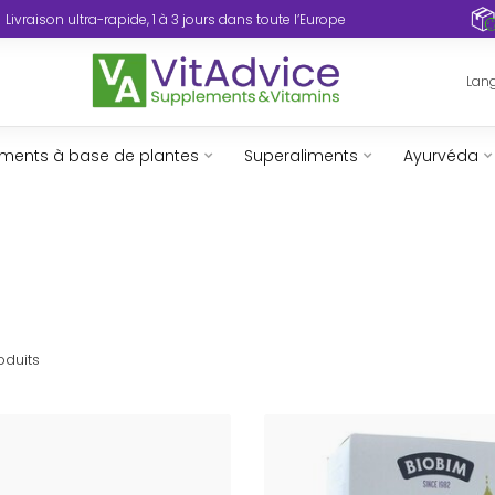
Livraison ultra-rapide, 1 à 3 jours dans toute l’Europe
Lan
ents à base de plantes
Superaliments
Ayurvéda
oduits