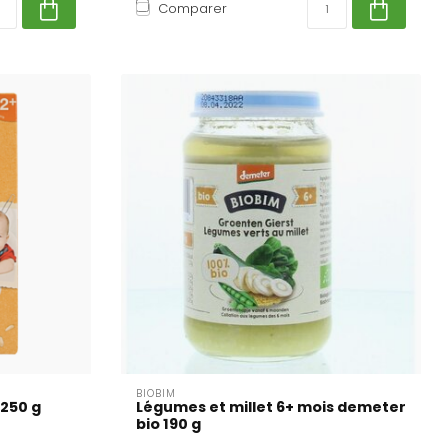
Comparer
BIOBIM
 250 g
Légumes et millet 6+ mois demeter
bio 190 g