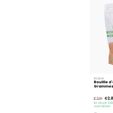
BIOBIM
Bouillie d
Gramme
€2,
€3,51
En stock. Dél
ouvrables