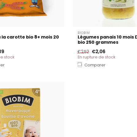
BIOBIM
 la carotte bio 8+ mois 20
Légumes panais 10 mois
bio 250 grammes
89
€2,06
€2,52
de stock
En rupture de stock
er
Comparer