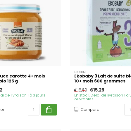
BIOBIM
uce carotte 4+ mois
Ekobaby 3 Lait de suite b
io 125 g
10+ mois 600 grammes
2
€15,29
€18,69
ai de livraison 1 à 3 jours
En stock. Délai de livraison 1 à 
ouvrables
er
Comparer