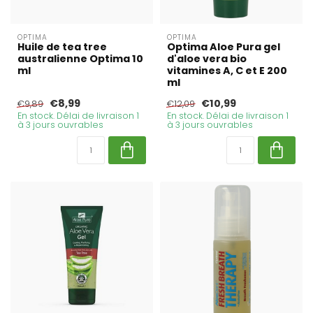
OPTIMA
OPTIMA
Huile de tea tree
Optima Aloe Pura gel
australienne Optima 10
d'aloe vera bio
ml
vitamines A, C et E 200
ml
€8,99
€10,99
€9,89
€12,09
En stock. Délai de livraison 1
En stock. Délai de livraison 1
à 3 jours ouvrables
à 3 jours ouvrables