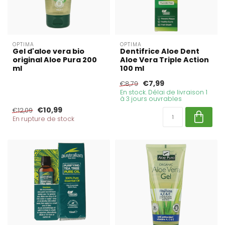
OPTIMA
OPTIMA
Gel d'aloe vera bio
Dentifrice Aloe Dent
original Aloe Pura 200
Aloe Vera Triple Action
ml
100 ml
€7,99
€8,79
En stock. Délai de livraison 1
à 3 jours ouvrables
€10,99
€12,09
En rupture de stock