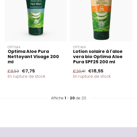
OPTIMA
OPTIMA
Optima Aloe Pura
Lotion solaire à l'aloe
Nettoyant Visage 200
vera bio Optima Aloe
ml
Pura SPF25 200 ml
€7,75
€18,55
€8,53
€20,41
En rupture de stock
En rupture de stock
Affiche
1
-
20
de 20