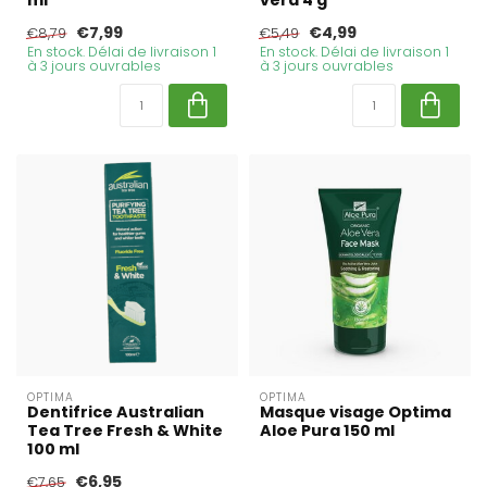
ml
vera 4 g
€7,99
€4,99
€8,79
€5,49
En stock. Délai de livraison 1
En stock. Délai de livraison 1
à 3 jours ouvrables
à 3 jours ouvrables
OPTIMA
OPTIMA
Dentifrice Australian
Masque visage Optima
Tea Tree Fresh & White
Aloe Pura 150 ml
100 ml
€6,95
€7,65