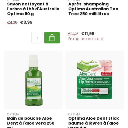
OPTIMA
OPTIMA
Savon nettoyant à
Après-shampoing
l'arbre à thé d'Australie
Optima Australian Tea
Optima 90 g
Tree 250 millilitres
€3,95
€4,35
€11,95
€13,15
En rupture de stock
OPTIMA
OPTIMA
Bain de bouche Aloe
Optima Aloe Dent stick
Dent à l'aloe vera 250
baume à lèvres à l'aloe