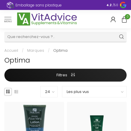
Emballage sans plastique
4.2
/5.0
0
MENU
Accueil
/
Marques
/
Optima
Optima
Filtres