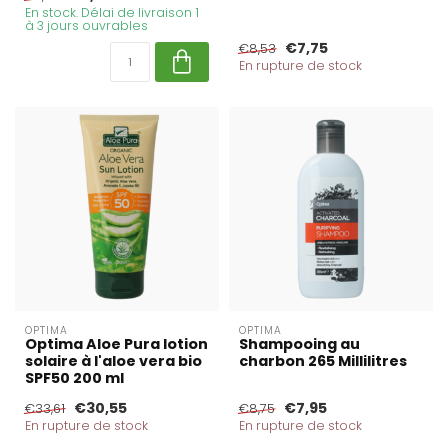
En stock. Délai de livraison 1
à 3 jours ouvrables
€7,75
€8,53
En rupture de stock
OPTIMA
OPTIMA
Optima Aloe Pura lotion
Shampooing au
solaire à l'aloe vera bio
charbon 265 Millilitres
SPF50 200 ml
€30,55
€7,95
€33,61
€8,75
En rupture de stock
En rupture de stock