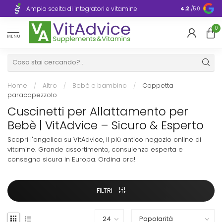
Consegna ra
Ampia scelta di integratori e vitamine
4.2
/5.0
Europa
0
MENU
Home
/
Altro
/
Bebè e bambino
/
Coppetta
paracapezzolo
Cuscinetti per Allattamento per
Bebè | VitAdvice – Sicuro & Esperto
Scopri l'angelica su VitAdvice, il più antico negozio online di
vitamine. Grande assortimento, consulenza esperta e
consegna sicura in Europa. Ordina ora!
FILTRI