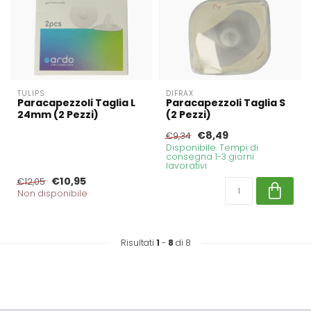
TULIPS
DIFRAX
Paracapezzoli Taglia L
Paracapezzoli Taglia S
24mm (2 Pezzi)
(2 Pezzi)
€8,49
€9,34
Disponibile. Tempi di
consegna 1-3 giorni
lavorativi
€10,95
€12,05
Non disponibile
Risultati
1
-
8
di 8