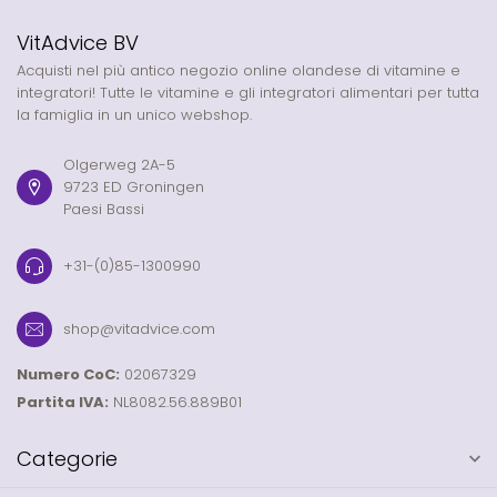
VitAdvice BV
Acquisti nel più antico negozio online olandese di vitamine e
integratori! Tutte le vitamine e gli integratori alimentari per tutta
la famiglia in un unico webshop.
Olgerweg 2A-5
9723 ED Groningen
Paesi Bassi
+31-(0)85-1300990
shop@vitadvice.com
Numero CoC:
02067329
Partita IVA:
NL8082.56.889B01
Categorie