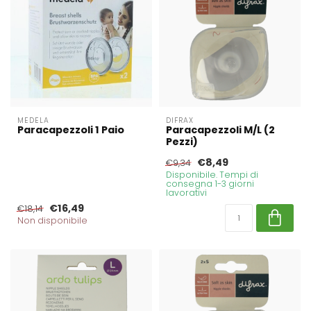
MEDELA
DIFRAX
Paracapezzoli 1 Paio
Paracapezzoli M/L (2
Pezzi)
€8,49
€9,34
Disponibile. Tempi di
consegna 1-3 giorni
lavorativi
€16,49
€18,14
Non disponibile