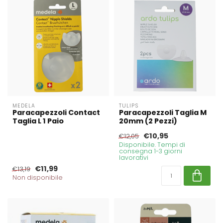
MEDELA
TULIPS
Paracapezzoli Contact
Paracapezzoli Taglia M
Taglia L 1 Paio
20mm (2 Pezzi)
€10,95
€12,05
Disponibile. Tempi di
consegna 1-3 giorni
lavorativi
€11,99
€13,19
Non disponibile