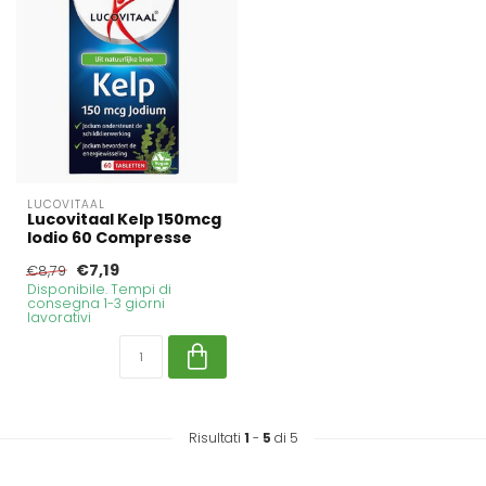
LUCOVITAAL
Lucovitaal Kelp 150mcg
Iodio 60 Compresse
€7,19
€8,79
Disponibile. Tempi di
consegna 1-3 giorni
lavorativi
Risultati
1
-
5
di 5