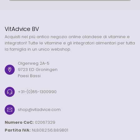
VitAdvice BV
Acquisti nel più antico negozio online olandese di vitamine e
integratori! Tutte le vitamine e gli integratori alimentari per tutta
la famiglia in un unico webshop.
Olgerweg 2A-5
9723 ED Groningen
Paesi Bassi
+31-(0)85-1300990
shop@vitadvice.com
Numero CoC:
02067329
Partita IVA:
NL8082.56.889B01