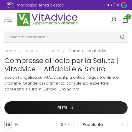
Imballaggio senza plastica
4.2
/5.0
0
MENU
Home
/
Minerali
/
Iodio
/
Compressa di Iodio
Compresse di Iodio per la Salute |
VitAdvice – Affidabile & Sicuro
Scopri l'angelica su VitAdvice, il più antico negozio online di
vitamine. Grande assortimento, consulenza esperta e
consegna sicura in Europa. Ordina ora!
FILTRI