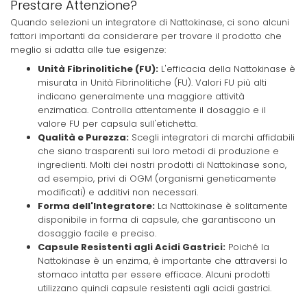
Prestare Attenzione?
Quando selezioni un integratore di Nattokinase, ci sono alcuni
fattori importanti da considerare per trovare il prodotto che
meglio si adatta alle tue esigenze:
Unità Fibrinolitiche (FU):
L'efficacia della Nattokinase è
misurata in Unità Fibrinolitiche (FU). Valori FU più alti
indicano generalmente una maggiore attività
enzimatica. Controlla attentamente il dosaggio e il
valore FU per capsula sull'etichetta.
Qualità e Purezza:
Scegli integratori di marchi affidabili
che siano trasparenti sui loro metodi di produzione e
ingredienti. Molti dei nostri prodotti di Nattokinase sono,
ad esempio, privi di OGM (organismi geneticamente
modificati) e additivi non necessari.
Forma dell'Integratore:
La Nattokinase è solitamente
disponibile in forma di capsule, che garantiscono un
dosaggio facile e preciso.
Capsule Resistenti agli Acidi Gastrici:
Poiché la
Nattokinase è un enzima, è importante che attraversi lo
stomaco intatta per essere efficace. Alcuni prodotti
utilizzano quindi capsule resistenti agli acidi gastrici.