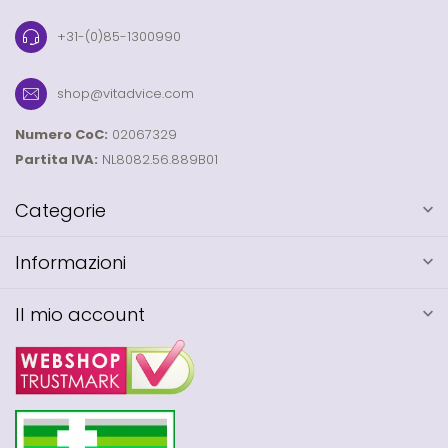
+31-(0)85-1300990
shop@vitadvice.com
Numero CoC:
02067329
Partita IVA:
NL8082.56.889B01
Categorie
Informazioni
Il mio account