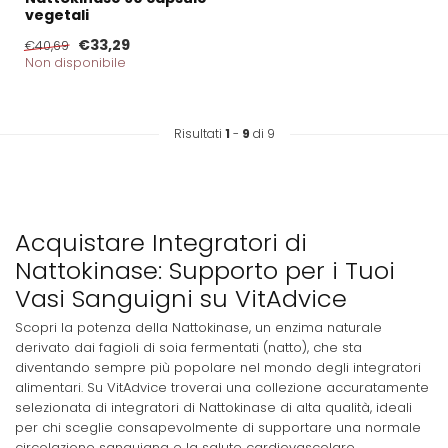
vegetali
€33,29
€40,69
Non disponibile
Risultati
1
-
9
di 9
Acquistare Integratori di
Nattokinase: Supporto per i Tuoi
Vasi Sanguigni su VitAdvice
Scopri la potenza della Nattokinase, un enzima naturale
derivato dai fagioli di soia fermentati (natto), che sta
diventando sempre più popolare nel mondo degli integratori
alimentari. Su VitAdvice troverai una collezione accuratamente
selezionata di integratori di Nattokinase di alta qualità, ideali
per chi sceglie consapevolmente di supportare una normale
circolazione sanguigna e la salute cardiovascolare.