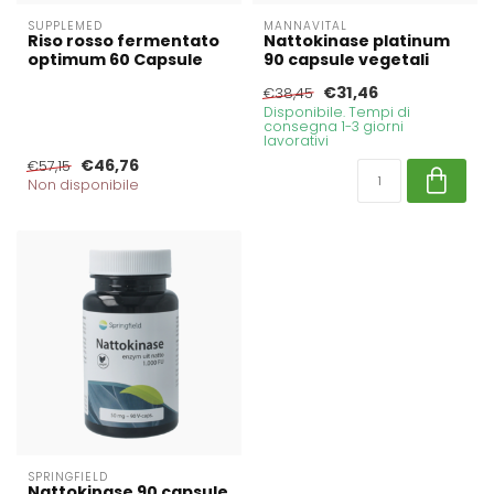
SUPPLEMED
MANNAVITAL
Riso rosso fermentato
Nattokinase platinum
optimum 60 Capsule
90 capsule vegetali
€31,46
€38,45
Disponibile. Tempi di
consegna 1-3 giorni
lavorativi
€46,76
€57,15
Non disponibile
SPRINGFIELD
Nattokinase 90 capsule