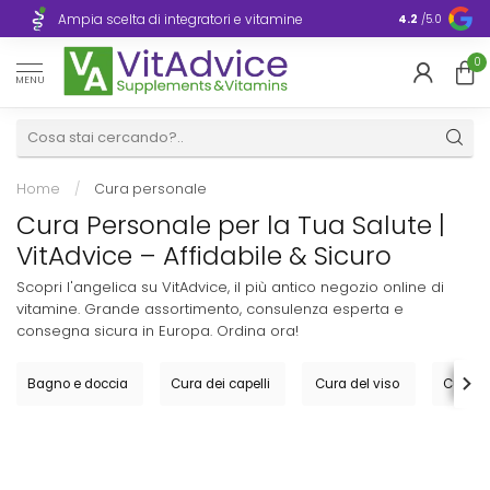
Consegna ra
Ampia scelta di integratori e vitamine
4.2
/5.0
Europa
0
MENU
Home
/
Cura personale
Cura Personale per la Tua Salute |
VitAdvice – Affidabile & Sicuro
Scopri l'angelica su VitAdvice, il più antico negozio online di
vitamine. Grande assortimento, consulenza esperta e
consegna sicura in Europa. Ordina ora!
Bagno e doccia
Cura dei capelli
Cura del viso
Cura de