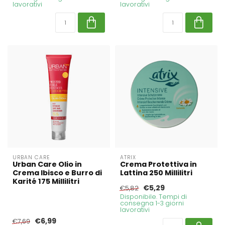
lavorativi
lavorativi
URBAN CARE
ATRIX
Urban Care Olio in
Crema Protettiva in
Crema Ibisco e Burro di
Lattina 250 Millilitri
Karité 175 Millilitri
€5,29
€5,82
Disponibile. Tempi di
consegna 1-3 giorni
lavorativi
€6,99
€7,69