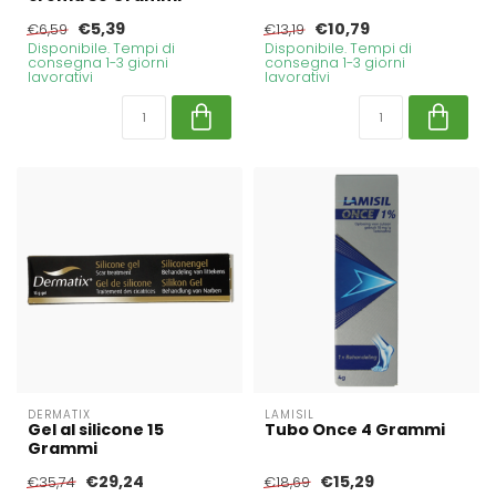
€5,39
€10,79
€6,59
€13,19
Disponibile. Tempi di
Disponibile. Tempi di
consegna 1-3 giorni
consegna 1-3 giorni
lavorativi
lavorativi
DERMATIX
LAMISIL
Gel al silicone 15
Tubo Once 4 Grammi
Grammi
€29,24
€15,29
€35,74
€18,69