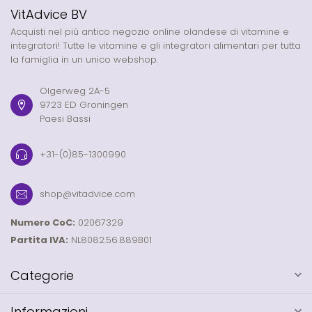
VitAdvice BV
Acquisti nel più antico negozio online olandese di vitamine e
integratori! Tutte le vitamine e gli integratori alimentari per tutta
la famiglia in un unico webshop.
Olgerweg 2A-5
9723 ED Groningen
Paesi Bassi
+31-(0)85-1300990
shop@vitadvice.com
Numero CoC:
02067329
Partita IVA:
NL8082.56.889B01
Categorie
Informazioni