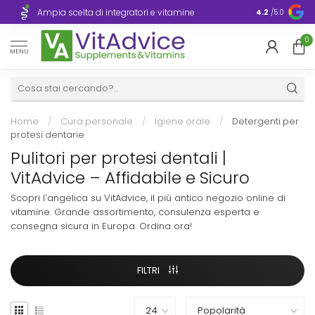
Consegna ra
Ampia scelta di integratori e vitamine
4.2
/5.0
Europa
0
MENU
Home
/
Cura personale
/
Igiene orale
/
Detergenti per
protesi dentarie
Pulitori per protesi dentali |
VitAdvice – Affidabile e Sicuro
Scopri l'angelica su VitAdvice, il più antico negozio online di
vitamine. Grande assortimento, consulenza esperta e
consegna sicura in Europa. Ordina ora!
FILTRI