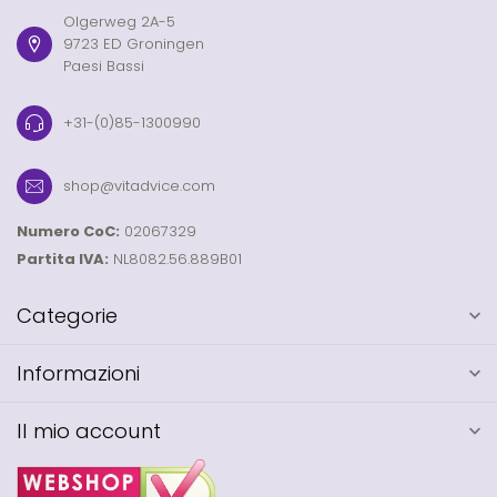
Olgerweg 2A-5
9723 ED Groningen
Paesi Bassi
+31-(0)85-1300990
shop@vitadvice.com
Numero CoC:
02067329
Partita IVA:
NL8082.56.889B01
Categorie
Informazioni
Il mio account