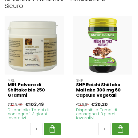
Sicuro
MRL
SNP
MRL Polvere di
SNP Reishi Shiitake
Shiitake bio 250
Maitake 300 mg 60
Grammi
Capsule Vegetali
€103,49
€30,20
€126,49
€36,91
Disponibile. Tempi di
Disponibile. Tempi di
consegna 1-3 giorni
consegna 1-3 giorni
lavorativi
lavorativi