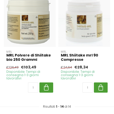
MRL
MRL
MRL Polvere di Shiitake
MRL Shiitake mrl 90
bio 250 Grammi
Compresse
€103,49
€28,34
€126,49
€34,64
Disponibile. Tempi di
Disponibile. Tempi di
consegna 1-3 giorni
consegna 1-3 giorni
lavorativi
lavorativi
Risultati
1
-
14
di 14