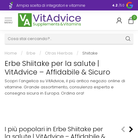
Consegna ra
Ampia scelta di integratori e vitamine
4.2
/5.0
Europa
0
MENU
Home
/
Erbe
/
Otras Hierbas
/
Shiitake
Erbe Shiitake per la salute |
VitAdvice – Affidabile & Sicuro
Scopri l'angelica su VitAdvice, il più antico negozio online di
vitamine. Grande assortimento, consulenza esperta e
consegna sicura in Europa. Ordina ora!
I più popolari in Erbe Shiitake per
la salute | VitAdvice – Affidabile &