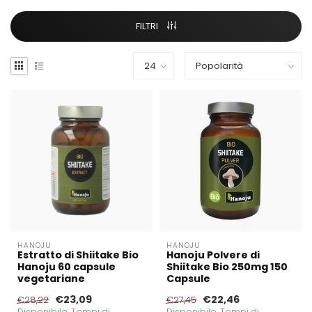
FILTRI
HANOJU
HANOJU
Estratto di Shiitake Bio
Hanoju Polvere di
Hanoju 60 capsule
Shiitake Bio 250mg 150
vegetariane
Capsule
€23,09
€22,46
€28,22
€27,45
Disponibile. Tempi di
Disponibile. Tempi di