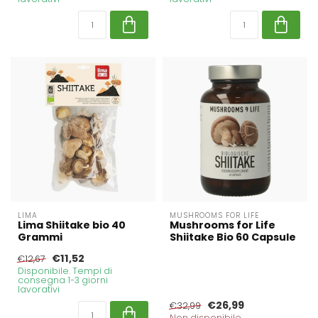
LIMA
MUSHROOMS FOR LIFE
Lima Shiitake bio 40
Mushrooms for Life
Grammi
Shiitake Bio 60 Capsule
€11,52
€12,67
Disponibile. Tempi di
consegna 1-3 giorni
lavorativi
€26,99
€32,99
Non disponibile