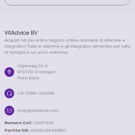
VitAdvice BV
Acquisti nel più antico negozio online olandese di vitamine e
integratori! Tutte le vitamine e gli integratori alimentari per tutta
la famiglia in un unico webshop.
Olgerweg 2A-5
9723 ED Groningen
Paesi Bassi
+31-(0)85-1300990
shop@vitadvice.com
Numero CoC:
02067329
Partita IVA:
NL8082.56.889B01