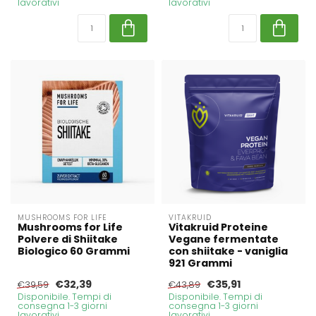
lavorativi
lavorativi
MUSHROOMS FOR LIFE
VITAKRUID
Mushrooms for Life
Vitakruid Proteine
Polvere di Shiitake
Vegane fermentate
Biologico 60 Grammi
con shiitake - vaniglia
921 Grammi
€32,39
€35,91
€39,59
€43,89
Disponibile. Tempi di
Disponibile. Tempi di
consegna 1-3 giorni
consegna 1-3 giorni
lavorativi
lavorativi