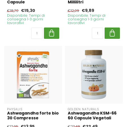
Capsule
Millilitri
€15,30
€9,89
€18,70
€12,09
Disponibile. Tempi di
Disponibile. Tempi di
consegna 1-3 giorni
consegna 1-3 giorni
lavorativi
lavorativi
PHYSALIS
GOLDEN NATURALS
Ashwagandha forte bio
Ashwagandha KSM-66
30 Compresse
60 Capsule Vegetali
€13,95
€22,49
€17,05
€27,49