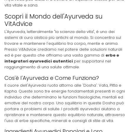
vita vitale e sana.
Scopri il Mondo dell'Ayurveda su
VitAdvice
L'Ayurveda, letteralmente "la scienza della vita", è uno dei
sistemi di cura olistica più antichi al mondo. Si concentra sul
trovare e mantenere l'equilibrio tra corpo, mente e anima.
Presso VitAdvice crediamo nel potere delle soluzioni naturali
ed è per questo che offriamo una vasta gamma di
erbe e
integratori ayurvedici autentici
per supportarvi nel
raggiungimento di una salute ottimale.
Cos'è l'Ayurveda e Come Funziona?
Il cuore dell'Ayurveda ruota attorno alle 'Dosha': Vata, Pitta e
Kapha. Queste sono tre energie fondamentali presenti in ogni
individuo che determinano le funzioni fisiologiche, mentali ed
emotive del nostro corpo. Uno squilibrio in queste Dosha può
portare a problemi di salute. I prodotti ayurvedici aiutano a
ripristinare e mantenere questo equilibrio naturale, attraverso
l'uso di erbe specifiche, minerali e consigli di stile di vita.
Ingredienti Ayurvedici Popolari e Loro