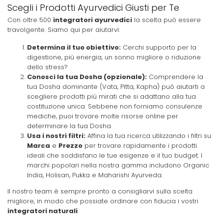
Scegli i Prodotti Ayurvedici Giusti per Te
Con oltre 500
integratori ayurvedici
la scelta può essere
travolgente. Siamo qui per aiutarvi:
Determina il tuo obiettivo:
Cerchi supporto per la
digestione, più energia, un sonno migliore o riduzione
dello stress?
Conosci la tua Dosha (opzionale):
Comprendere la
tua Dosha dominante (Vata, Pitta, Kapha) può aiutarti a
scegliere prodotti più mirati che si adattano alla tua
costituzione unica. Sebbene non forniamo consulenze
mediche, puoi trovare molte risorse online per
determinare la tua Dosha.
Usa i nostri filtri:
Affina la tua ricerca utilizzando i filtri su
Marca
e
Prezzo
per trovare rapidamente i prodotti
ideali che soddisfano le tue esigenze e il tuo budget. I
marchi popolari nella nostra gamma includono Organic
India, Holisan, Pukka e Maharishi Ayurveda.
Il nostro team è sempre pronto a consigliarvi sulla scelta
migliore, in modo che possiate ordinare con fiducia i vostri
integratori naturali
.