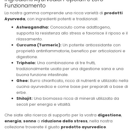
Funzionamento
La nostra gamma comprende una ricca varietà di
prodotti
Ayurveda
, con ingredienti potenti e tradizionali:
Ashwagandha:
Conosciuto come adattogeno,
supporta la resistenza allo stress e favorisce il riposo e il
rilassamento.
Curcuma (Turmeric):
Un potente antiossidante con
proprietà antinfiammatorie, benefico per articolazioni e
digestione.
Triphala:
Una combinazione di tre frutti,
tradizionalmente usata per una digestione sana e una
buona funzione intestinale.
Ghee:
Burro chiarificato, ricco di nutrienti e utilizzato nella
cucina ayurvedica e come base per preparati a base di
erbe.
Shilajit:
Una biomassa ricca di minerali utilizzata da
secoli per energia e vitalità.
Che siate alla ricerca di supporto per la vostra
digestione
,
energia
,
sonno
o
riduzione dello stress
, nella nostra
collezione troverete il giusto
prodotto ayurvedico
.