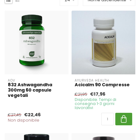
AOV
AYURVEDA HEALTH
832 Ashwagandha
Acicalm 90 Compresse
300mg 60 capsule
€17,96
€21,95
vegetali
Disponibile. Tempi di
consegna 1-3 giorni
lavorativi
€22,46
€27,45
Non disponibile