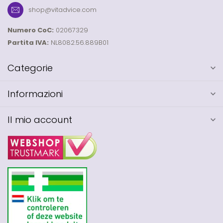
shop@vitadvice.com
Numero CoC:
02067329
Partita IVA:
NL8082.56.889B01
Categorie
Informazioni
Il mio account