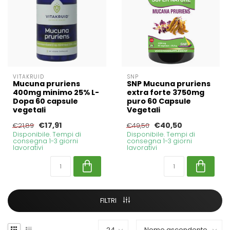
VITAKRUID
SNP
Mucuna pruriens
SNP Mucuna pruriens
400mg minimo 25% L-
extra forte 3750mg
Dopa 60 capsule
puro 60 Capsule
vegetali
Vegetali
€17,91
€40,50
€21,89
€49,50
Disponibile. Tempi di
Disponibile. Tempi di
consegna 1-3 giorni
consegna 1-3 giorni
lavorativi
lavorativi
FILTRI