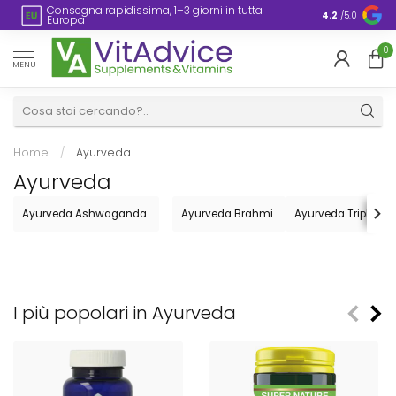
Consegna rapidissima, 1–3 giorni in tutta
Imballaggio
4.2
/5.0
Europa
0
MENU
Home
/
Ayurveda
Ayurveda
Ayurveda Ashwaganda
Ayurveda Brahmi
Ayurveda Triphala
I più popolari in Ayurveda