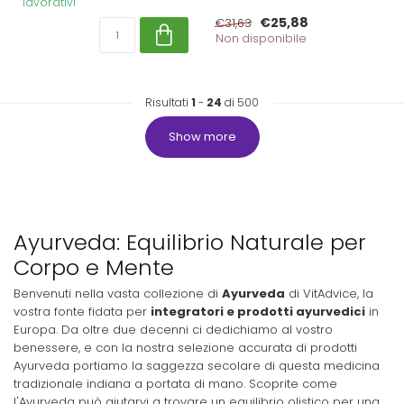
lavorativi
€25,88
€31,63
Non disponibile
Risultati
1
-
24
di 500
Show more
Ayurveda: Equilibrio Naturale per
Corpo e Mente
Benvenuti nella vasta collezione di
Ayurveda
di VitAdvice, la
vostra fonte fidata per
integratori e prodotti ayurvedici
in
Europa. Da oltre due decenni ci dedichiamo al vostro
benessere, e con la nostra selezione accurata di prodotti
Ayurveda portiamo la saggezza secolare di questa medicina
tradizionale indiana a portata di mano. Scoprite come
l'Ayurveda può aiutarvi a trovare un equilibrio olistico per una