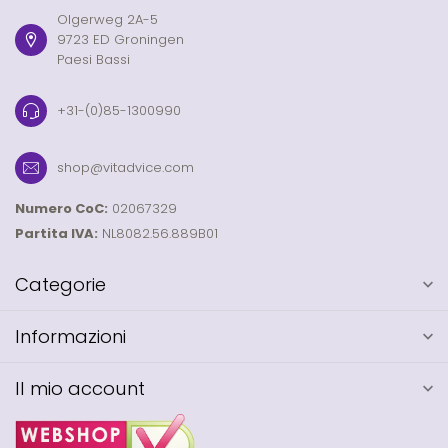
Olgerweg 2A-5
9723 ED Groningen
Paesi Bassi
+31-(0)85-1300990
shop@vitadvice.com
Numero CoC:
02067329
Partita IVA:
NL8082.56.889B01
Categorie
Informazioni
Il mio account