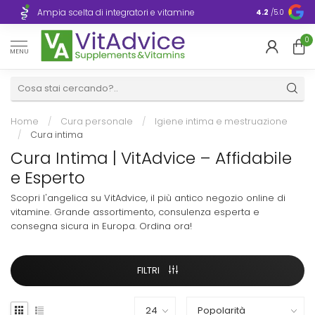
Consegna ra
Ampia scelta di integratori e vitamine
4.2
/5.0
Europa
0
MENU
Home
/
Cura personale
/
Igiene intima e mestruazione
/
Cura intima
Cura Intima | VitAdvice – Affidabile
e Esperto
Scopri l'angelica su VitAdvice, il più antico negozio online di
vitamine. Grande assortimento, consulenza esperta e
consegna sicura in Europa. Ordina ora!
FILTRI