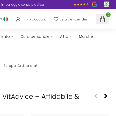
Imballaggio senza plastica
0
Il mio account
Lista dei desideri
ua
mento
Cura personale
Altro
Marche
in Europa. Ordina ora!
| VitAdvice – Affidabile &