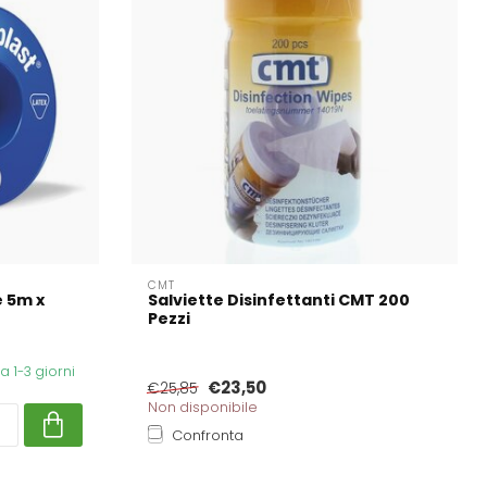
CMT
 5m x
Salviette Disinfettanti CMT 200
Pezzi
 1-3 giorni
€23,50
€25,85
Non disponibile
Confronta