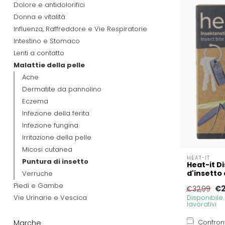
Dolore e antidolorifici
Donna e vitalità
Influenza, Raffreddore e Vie Respiratorie
Intestino e Stomaco
Lenti a contatto
Malattie della pelle
Acne
Dermatite da pannolino
Eczema
Infezione della ferita
Infezione fungina
Irritazione della pelle
Micosi cutanea
HEAT-IT
Puntura di insetto
Heat-it D
d'insetto 
Verruche
Piedi e Gambe
€2
€32,99
Vie Urinarie e Vescica
Disponibile
lavorativi
Confron
Marche