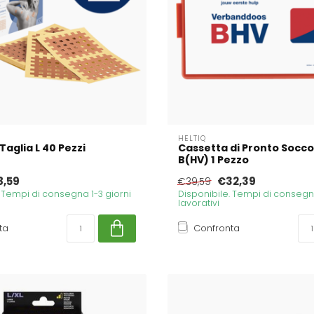
HELTIQ
Taglia L 40 Pezzi
Cassetta di Pronto Socco
B(HV) 1 Pezzo
8,59
€32,39
€39,59
. Tempi di consegna 1-3 giorni
Disponibile. Tempi di consegna
lavorativi
ta
Confronta