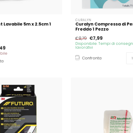
CURALYN
t Lavabile 5m x 2.5cm 1
Curalyn Compressa di Pe
Freddo 1 Pezzo
€7,99
€8,79
Disponibile. Tempi di consegna
49
lavorativi
bile
Confronta
ta