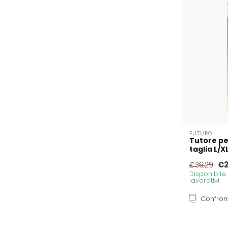
FUTURO
Tutore pe
taglia L/X
€2
€36,29
Disponibile
lavorativi
Confron