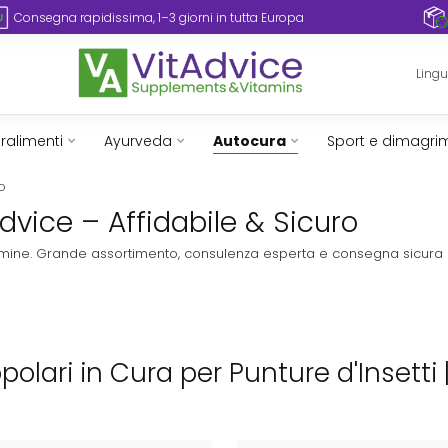
Consegna rapidissima, 1–3 giorni in tutta Europa
Ling
ralimenti
Ayurveda
Autocura
Sport e dimagri
o
Advice – Affidabile & Sicuro
vitamine. Grande assortimento, consulenza esperta e consegna sicura 
opolari in Cura per Punture d'Insetti 