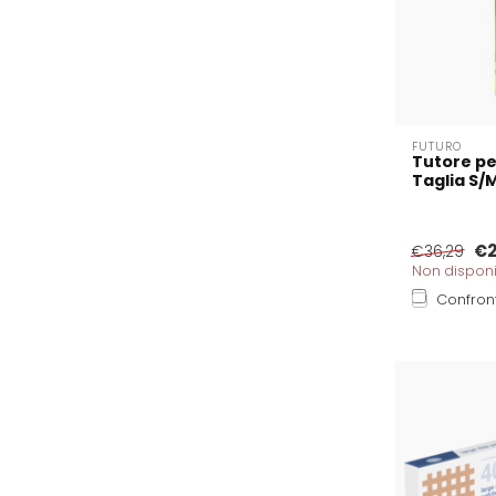
FUTURO
Tutore pe
Taglia S/
€2
€36,29
Non disponi
Confron