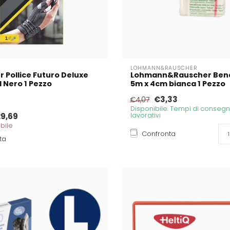
LOHMANN&RAUSCHER
r Pollice Futuro Deluxe
Lohmann&Rauscher Bend
M Nero 1 Pezzo
5m x 4cm bianca 1 Pezzo
€3,33
€4,07
Disponibile. Tempi di consegna
9,69
lavorativi
bile
Confronta
ta