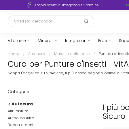
rto
Ampia scelta di integratori e vitamine
Vitamine
Minerali
Integratori
Erbe
Supe
Home
/
Autocura
/
Malattie della pelle
/
Puntura di insett
Cura per Punture d'Insetti | Vit
Scopri l'angelica su VitAdvice, il più antico negozio online di 
Categorie
Autocura
I più p
Altri disturbi
Sicuro
Autocura Altro
Bocca e denti