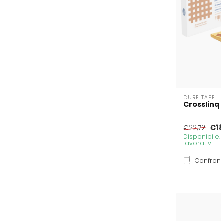
CURE TAPE
Crosslinq 
€1
€22,72
Disponibile
lavorativi
Confron