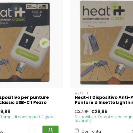
HEAT-IT
ispositivo per punture
Heat-it Dispositivo Anti-
classic USB-C 1 Pezzo
Punture d'Insetto Lightni
9,99
€29,95
€32,95
. Tempi di consegna 1-3 giorni
Disponibile. Tempi di consegna
lavorativi
ta
Confronta