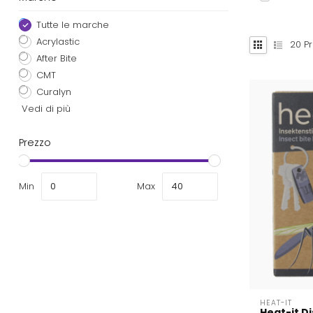
Tutte le marche
Acrylastic
20
Pr
After Bite
CMT
Curalyn
Vedi di più
Prezzo
Min
Max
HEAT-IT
Heat-it D