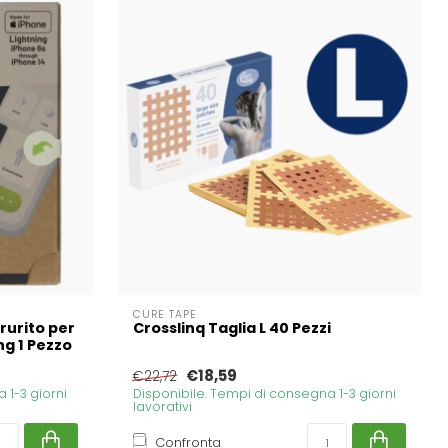
CURE TAPE
Prurito per
Crosslinq Taglia L 40 Pezzi
ng 1 Pezzo
€18,59
€22,72
 1-3 giorni
Disponibile. Tempi di consegna 1-3 giorni
lavorativi
Confronta