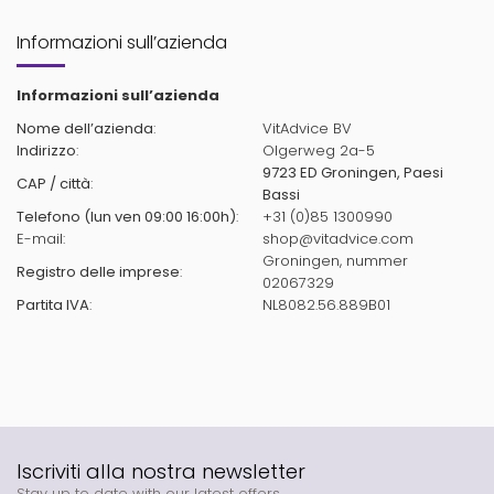
Informazioni sull’azienda
Informazioni sull’azienda
Nome dell’azienda
:
VitAdvice BV
Indirizzo
:
Olgerweg 2a-5
9723 ED Groningen, Paesi
CAP / città
:
Bassi
Telefono (lun ven 09:00 16:00h)
:
+31 (0)85 1300990
E-mail:
shop@vitadvice.com
Groningen, nummer
Registro delle imprese
:
02067329
Partita IVA
:
NL8082.56.889B01
Iscriviti alla nostra newsletter
Stay up to date with our latest offers