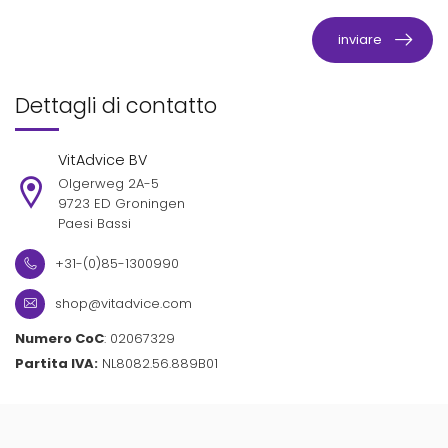
inviare
Dettagli di contatto
VitAdvice BV
Olgerweg 2A-5
9723 ED Groningen
Paesi Bassi
+31-(0)85-1300990
shop@vitadvice.com
Numero CoC
: 02067329
Partita IVA:
NL8082.56.889B01