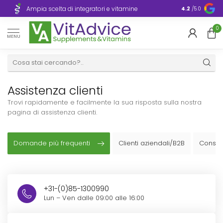
Consegna ra
Ampia scelta di integratori e vitamine
4.2
/5.0
Europa
0
MENU
Assistenza clienti
Trovi rapidamente e facilmente la sua risposta sulla nostra
pagina di assistenza clienti.
Domande più frequenti
Clienti aziendali/B2B
Conseg
+31-(0)85-1300990
Lun – Ven dalle 09:00 alle 16:00