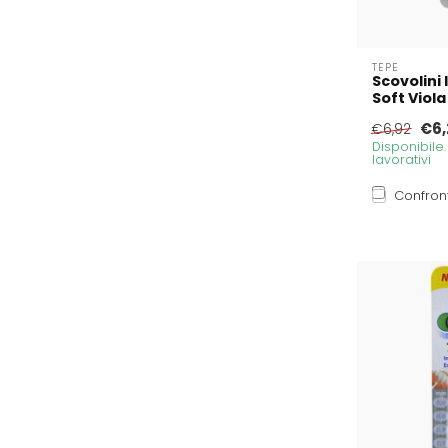
TEPE
Scovolini 
Soft Viola
€6,
€6,92
Disponibile
lavorativi
Confron