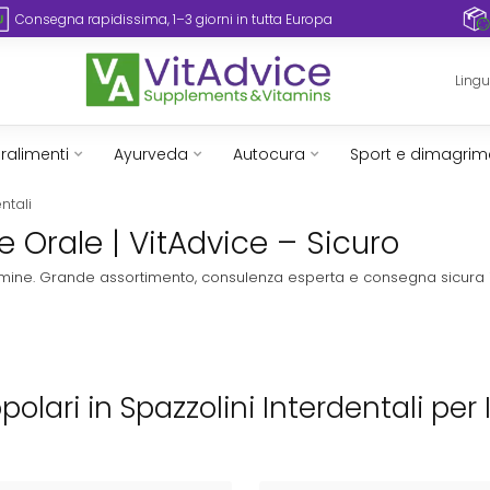
Consegna rapidissima, 1–3 giorni in tutta Europa
Ling
ralimenti
Ayurveda
Autocura
Sport e dimagrim
ntali
ne Orale | VitAdvice – Sicuro
vitamine. Grande assortimento, consulenza esperta e consegna sicura 
opolari in Spazzolini Interdentali per