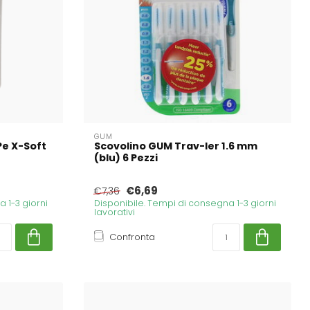
GUM
Pe X-Soft
Scovolino GUM Trav-ler 1.6 mm
(blu) 6 Pezzi
€6,69
€7,36
 1-3 giorni
Disponibile. Tempi di consegna 1-3 giorni
lavorativi
Confronta