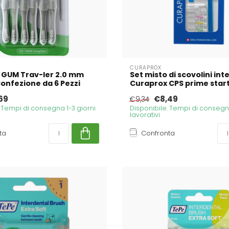
CURAPROX
 GUM Trav-ler 2.0 mm
Set misto di scovolini int
Confezione da 6 Pezzi
Curaprox CPS prime start
69
€8,49
€9,34
. Tempi di consegna 1-3 giorni
Disponibile. Tempi di consegna
lavorativi
ta
Confronta