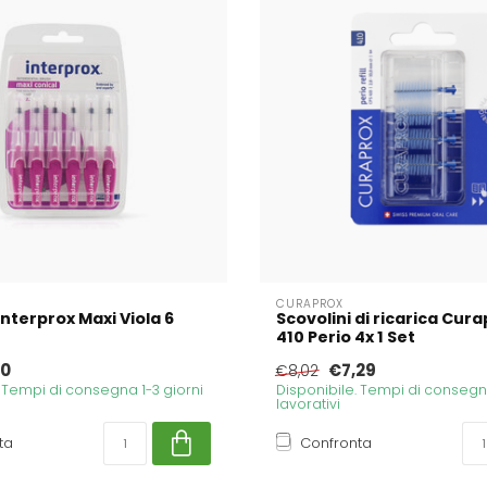
CURAPROX
Interprox Maxi Viola 6
Scovolini di ricarica Cur
410 Perio 4x 1 Set
50
€7,29
€8,02
. Tempi di consegna 1-3 giorni
Disponibile. Tempi di consegna
lavorativi
ta
Confronta