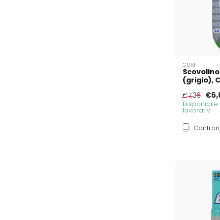
GUM
Scovolino
(grigio), 
€6,
€7,36
Disponibile
lavorativi
Confron