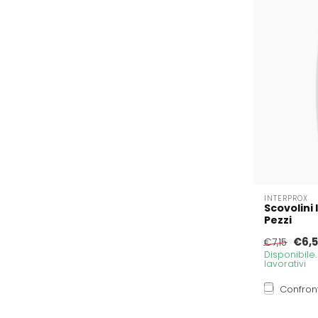
INTERPROX
Scovolini 
Pezzi
€6,
€7,15
Disponibile
lavorativi
Confron