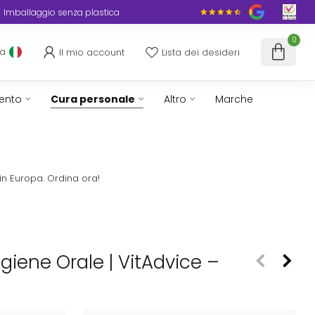
Imballaggio senza plastica
0
Il mio account
Lista dei desideri
ua
ento
Cura personale
Altro
Marche
in Europa. Ordina ora!
 Igiene Orale | VitAdvice –