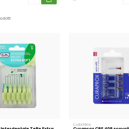
odotti
CURAPROX
 Interdentale TePe Extra
Curaprox CPS 405 scovolin