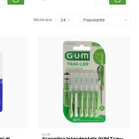
Mostrare:
GUM
i di
Scovolino Interdentale GUM Trav-