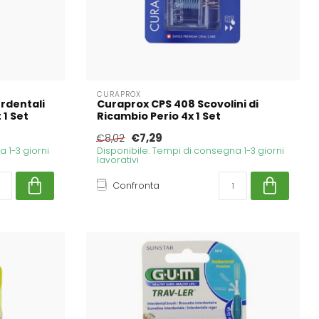
CURAPROX
erdentali
Curaprox CPS 408 Scovolini di
 1 Set
Ricambio Perio 4x 1 Set
€7,29
€8,02
 1-3 giorni
Disponibile. Tempi di consegna 1-3 giorni
lavorativi
Confronta