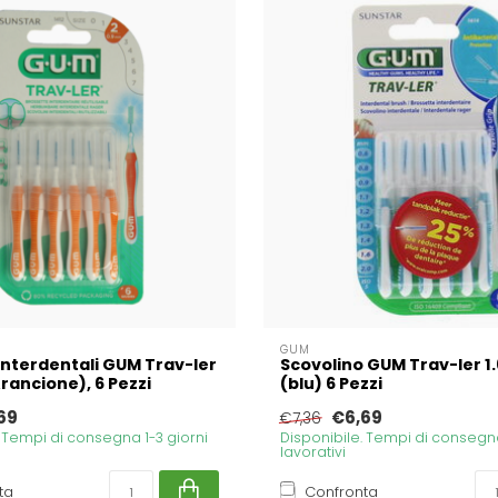
GUM
 Interdentali GUM Trav-ler
Scovolino GUM Trav-ler 1
rancione), 6 Pezzi
(blu) 6 Pezzi
69
€6,69
€7,36
. Tempi di consegna 1-3 giorni
Disponibile. Tempi di consegna
lavorativi
ta
Confronta