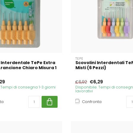
TEPE
 Interdentale TePe Extra
Scovolini Interdentali Te
rancione Chiaro Misura 1
Misti (6 Pezzi)
29
€6,29
€6,92
. Tempi di consegna 1-3 giorni
Disponibile. Tempi di consegna
lavorativi
ta
Confronta