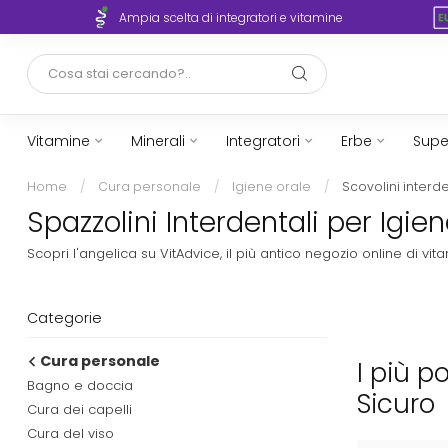
rto
Ampia scelta di integratori e vitamine
Vitamine
Minerali
Integratori
Erbe
Supe
Home
/
Cura personale
/
Igiene orale
/
Scovolini interde
Spazzolini Interdentali per Igie
Scopri l'angelica su VitAdvice, il più antico negozio online di 
Categorie
Cura personale
I più p
Bagno e doccia
Sicuro
Cura dei capelli
Cura del viso