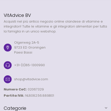
VitAdvice BV
Acquisti nel più antico negozio online olandese di vitamine e
integratori! Tutte le vitamine e gli integratori alimentari per tutta
la famiglia in un unico webshop.
Olgerweg 2A-5
9723 ED Groningen
Paesi Bassi
+31-(0)85-1300990
shop@vitadvice.com
Numero CoC:
02067329
Partita IVA:
NL8082.56.889B01
Categorie