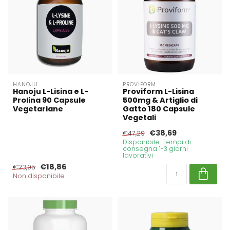
HANOJU
PROVIFORM
Hanoju L-Lisina e L-
Proviform L-Lisina
Prolina 90 Capsule
500mg & Artiglio di
Vegetariane
Gatto 180 Capsule
Vegetali
€38,69
€47,29
Disponibile. Tempi di
consegna 1-3 giorni
lavorativi
€18,86
€23,05
Non disponibile