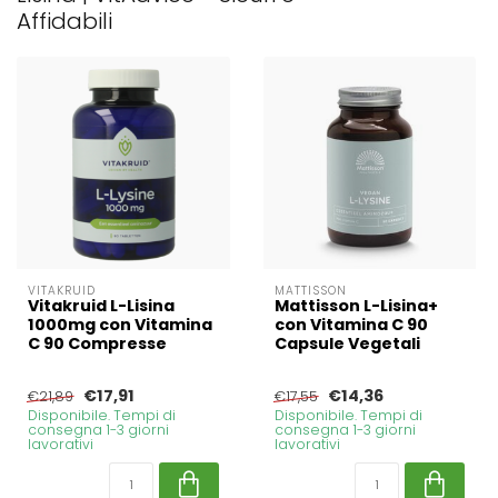
Affidabili
VITAKRUID
MATTISSON
Vitakruid L-Lisina
Mattisson L-Lisina+
1000mg con Vitamina
con Vitamina C 90
C 90 Compresse
Capsule Vegetali
€17,91
€14,36
€21,89
€17,55
Disponibile. Tempi di
Disponibile. Tempi di
consegna 1-3 giorni
consegna 1-3 giorni
lavorativi
lavorativi