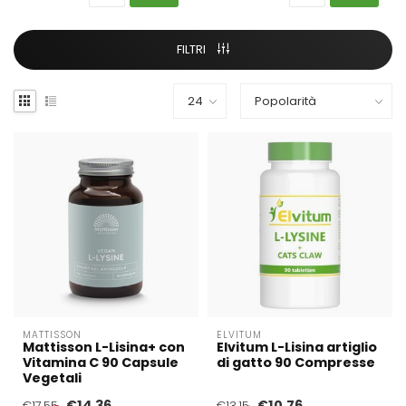
FILTRI
MATTISSON
ELVITUM
Mattisson L-Lisina+ con
Elvitum L-Lisina artiglio
Vitamina C 90 Capsule
di gatto 90 Compresse
Vegetali
€14,36
€10,76
€17,55
€13,15