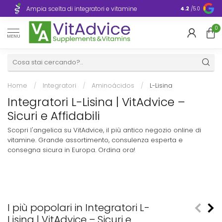
Consegna ra
Ampia scelta di integratori e vitamine
4.2
/5.0
Europa
0
MENU
Home
/
Integratori
/
Aminoácidos
/
L-Lisina
Integratori L-Lisina | VitAdvice –
Sicuri e Affidabili
Scopri l'angelica su VitAdvice, il più antico negozio online di
vitamine. Grande assortimento, consulenza esperta e
consegna sicura in Europa. Ordina ora!
I più popolari in Integratori L-
Lisina | VitAdvice – Sicuri e