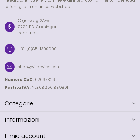
integratori! Tutte le vitamine e gli integratori alimentari per tutta
la famiglia in un unico webshop.
Olgerweg 2A-5
9723 ED Groningen
Paesi Bassi
+31-(0)85-1300990
shop@vitadvice.com
Numero CoC:
02067329
Partita IVA:
NL8082.56.889B01
Categorie
Informazioni
Il mio account