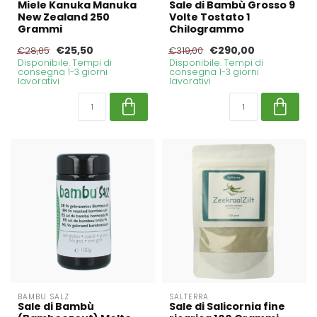
Miele Kanuka Manuka
Sale di Bambù Grosso 9
New Zealand 250
Volte Tostato 1
Grammi
Chilogrammo
€25,50
€290,00
€28,05
€319,00
Disponibile. Tempi di
Disponibile. Tempi di
consegna 1-3 giorni
consegna 1-3 giorni
lavorativi
lavorativi
BAMBU SALZ
SALTERRA
Sale di Bambù
Sale di Salicornia fine