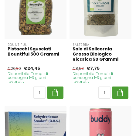
BOUNTIFUL
SALTERRA
Pistacchi Sgusciati
Sale di Salicornia
Bountiful 500 Grammi
Grosso Biologico
Ricarica 50 Grammi
€24,45
€7,75
€26,90
€8,53
Disponibile. Tempi di
Disponibile. Tempi di
consegna 1-3 giorni
consegna 1-3 giorni
lavorativi
lavorativi