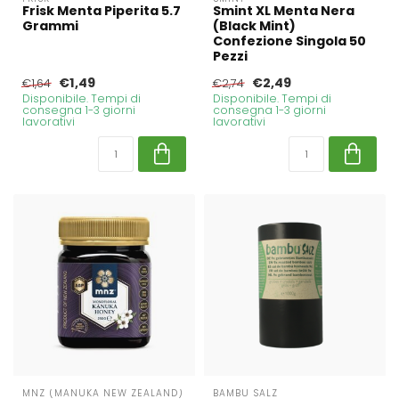
Frisk Menta Piperita 5.7
Smint XL Menta Nera
Grammi
(Black Mint)
Confezione Singola 50
Pezzi
€1,49
€2,49
€1,64
€2,74
Disponibile. Tempi di
Disponibile. Tempi di
consegna 1-3 giorni
consegna 1-3 giorni
lavorativi
lavorativi
MNZ (MANUKA NEW ZEALAND)
BAMBU SALZ