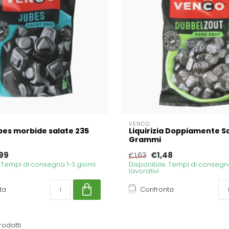
VENCO
es morbide salate 235
Liquirizia Doppiamente S
Grammi
99
€1,48
€1,63
. Tempi di consegna 1-3 giorni
Disponibile. Tempi di consegna
lavorativi
ta
Confronta
rodotti