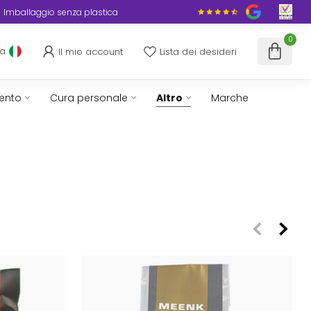
Imballaggio senza plastica
0
Il mio account
Lista dei desideri
ua
ento
Cura personale
Altro
Marche