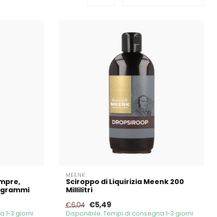
MEENK
empre,
Sciroppo di Liquirizia Meenk 200
0 grammi
Millilitri
€5,49
€6,04
 1-3 giorni
Disponibile. Tempi di consegna 1-3 giorni