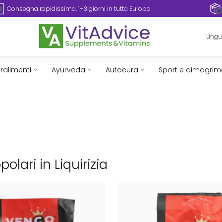
Consegna rapidissima, 1–3 giorni in tutta Europa
Ling
ralimenti
Ayurveda
Autocura
Sport e dimagrim
polari in Liquirizia