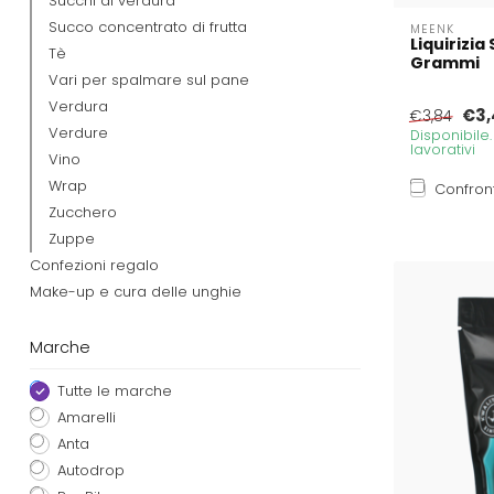
Succhi di verdura
Succo concentrato di frutta
MEENK
Liquirizia
Tè
Grammi
Vari per spalmare sul pane
Verdura
€3,
€3,84
Verdure
Disponibile
lavorativi
Vino
Wrap
Confron
Zucchero
Zuppe
Confezioni regalo
Make-up e cura delle unghie
Marche
Tutte le marche
Amarelli
Anta
Autodrop