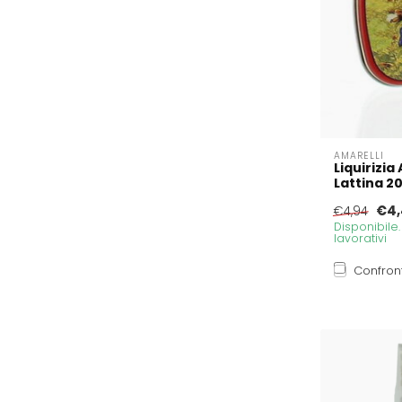
AMARELLI
Liquirizia
Lattina 2
€4,
€4,94
Disponibile
lavorativi
Confron