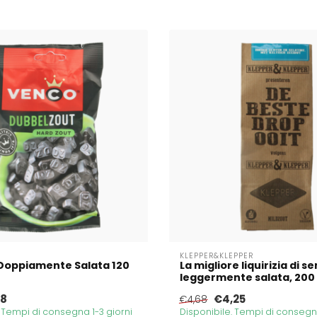
KLEPPER&KLEPPER
a Doppiamente Salata 120
La migliore liquirizia di s
leggermente salata, 20
48
€4,25
€4,68
. Tempi di consegna 1-3 giorni
Disponibile. Tempi di consegna