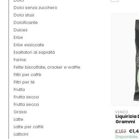
Dolci
Dolci senza zucchero
Dolci sfusi
Dolcificante
Dulces
Erbe
Erbe essiccate
Esaltatori di sapidità
Farine
Fette biscottate, cracker e waffle
Filtri per caffè
Filtri per tè
Frutta
Frutta secca
Frutta secca
Grassi
VENCO
Liquirizi
Latte
Grammi
Latte per caffè
€1,
€1,63
Latticini
Disponibile