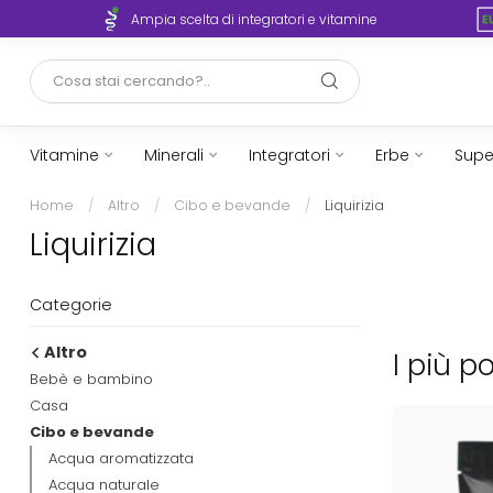
rto
Ampia scelta di integratori e vitamine
Vitamine
Minerali
Integratori
Erbe
Supe
Home
/
Altro
/
Cibo e bevande
/
Liquirizia
Liquirizia
Categorie
Altro
I più po
Bebè e bambino
Casa
Cibo e bevande
Acqua aromatizzata
Acqua naturale