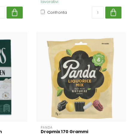
lavorativi
Confronta
PANDA
m
Dropmix 170 Grammi