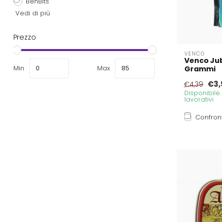
BenBits
Vedi di più
Prezzo
VENCO
Venco Jub
Min
Max
Grammi
€3,
€4,39
Disponibile
lavorativi
Confron