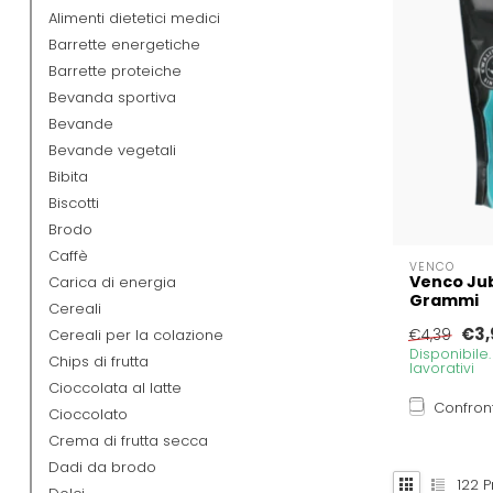
Alimenti dietetici medici
Barrette energetiche
Barrette proteiche
Bevanda sportiva
Bevande
Bevande vegetali
Bibita
Biscotti
Brodo
Caffè
VENCO
Venco Jub
Carica di energia
Grammi
Cereali
€3,
Cereali per la colazione
€4,39
Disponibile
Chips di frutta
lavorativi
Cioccolata al latte
Confron
Cioccolato
Crema di frutta secca
Dadi da brodo
122
P