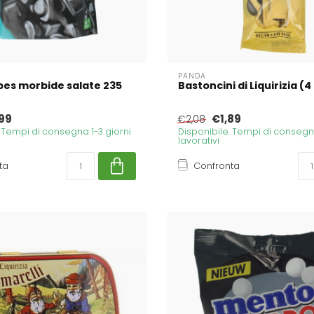
PANDA
es morbide salate 235
Bastoncini di Liquirizia (4
99
€1,89
€2,08
. Tempi di consegna 1-3 giorni
Disponibile. Tempi di consegna
lavorativi
ta
Confronta