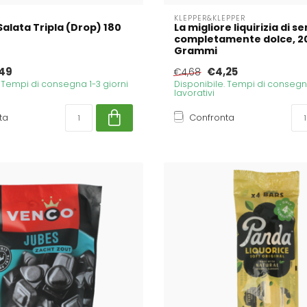
KLEPPER&KLEPPER
 Salata Tripla (Drop) 180
La migliore liquirizia di s
completamente dolce, 2
Grammi
49
€4,25
€4,68
. Tempi di consegna 1-3 giorni
Disponibile. Tempi di consegna
lavorativi
ta
Confronta