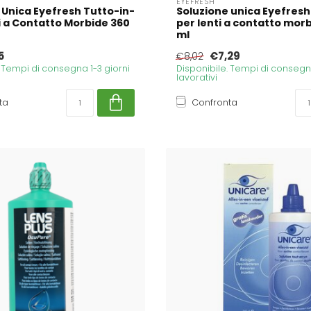
EYEFRESH
 Unica Eyefresh Tutto-in-
Soluzione unica Eyefresh
ti a Contatto Morbide 360
per lenti a contatto mor
ml
5
€7,29
€8,02
. Tempi di consegna 1-3 giorni
Disponibile. Tempi di consegna
lavorativi
ta
Confronta