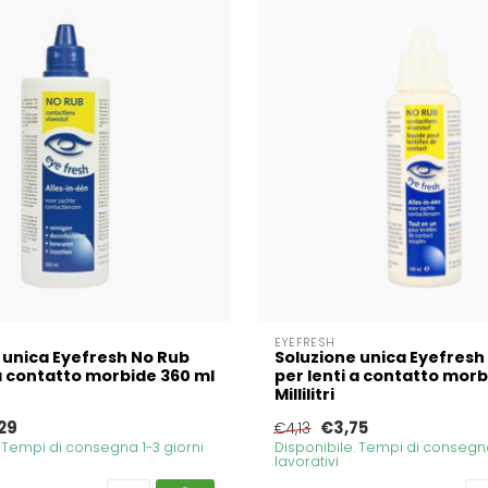
EYEFRESH
 unica Eyefresh No Rub
Soluzione unica Eyefresh
 a contatto morbide 360 ml
per lenti a contatto morb
Millilitri
29
€3,75
€4,13
. Tempi di consegna 1-3 giorni
Disponibile. Tempi di consegna
lavorativi