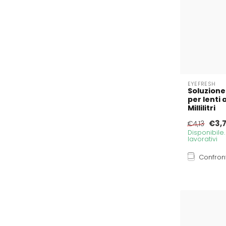
EYEFRESH
Soluzione
per lenti
Millilitri
€3,
€4,13
Disponibile
lavorativi
Confron