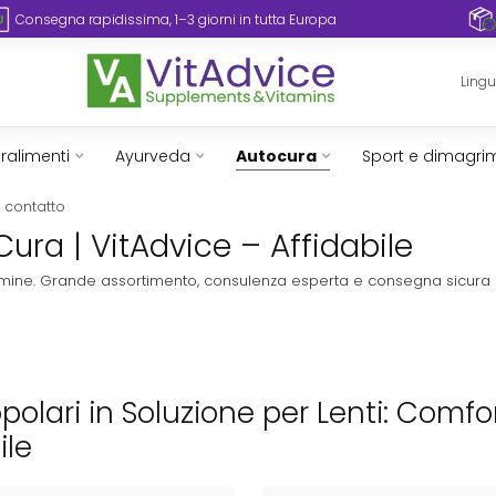
Consegna rapidissima, 1–3 giorni in tutta Europa
Ling
ralimenti
Ayurveda
Autocura
Sport e dimagri
a contatto
Cura | VitAdvice – Affidabile
vitamine. Grande assortimento, consulenza esperta e consegna sicura 
opolari in Soluzione per Lenti: Comfo
ile