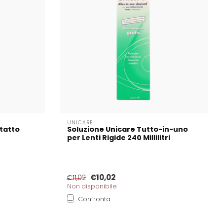
UNICARE
ntatto
Soluzione Unicare Tutto-in-uno
per Lenti Rigide 240 Millilitri
€10,02
€11,02
Non disponibile
Confronta