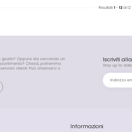
Risultati
1
-
12
di 12
Iscriviti al
to giusto? Oppure sta cercando un
assortimento? Chissà, potremmo
Stay up to date
o servizio clienti. Può chiamarci o
Informazioni