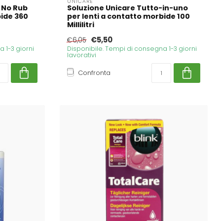
UNICARE
 No Rub
Soluzione Unicare Tutto-in-uno
bide 360
per lenti a contatto morbide 100
Millilitri
€5,50
€6,05
 1-3 giorni
Disponibile. Tempi di consegna 1-3 giorni
lavorativi
Confronta