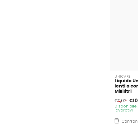
UNICARE
Liquido U
lenti a c
Millilitri
€10
€11,02
Disponibile
lavorativi
Confron