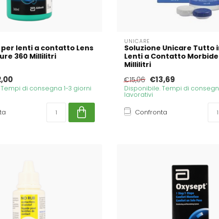
UNICARE
 per lenti a contatto Lens
Soluzione Unicare Tutto 
re 360 Millilitri
Lenti a Contatto Morbide
Millilitri
2,00
€13,69
€15,06
. Tempi di consegna 1-3 giorni
Disponibile. Tempi di consegna
lavorativi
ta
Confronta