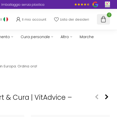
Imballaggio senza plastica
0
Il mio account
Lista dei desideri
ua
mento
Cura personale
Altro
Marche
in Europa. Ordina ora!
rt & Cura | VitAdvice –