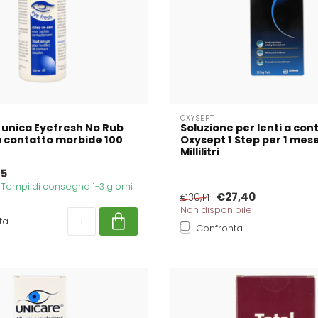
OXYSEPT
 unica Eyefresh No Rub
Soluzione per lenti a con
 a contatto morbide 100
Oxysept 1 Step per 1 mes
Millilitri
75
. Tempi di consegna 1-3 giorni
€27,40
€30,14
Non disponibile
ta
Confronta