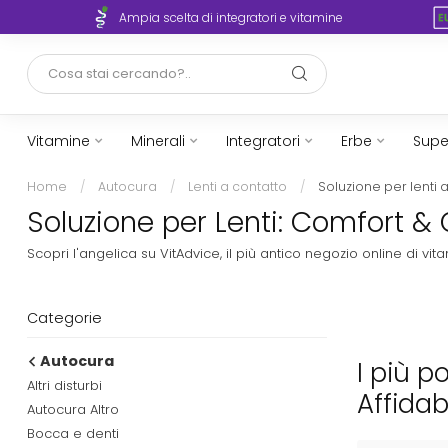
rto
Ampia scelta di integratori e vitamine
Vitamine
Minerali
Integratori
Erbe
Supe
Home
/
Autocura
/
Lenti a contatto
/
Soluzione per lenti 
Soluzione per Lenti: Comfort & 
Scopri l'angelica su VitAdvice, il più antico negozio online di 
Categorie
Autocura
I più p
Altri disturbi
Affidab
Autocura Altro
Bocca e denti