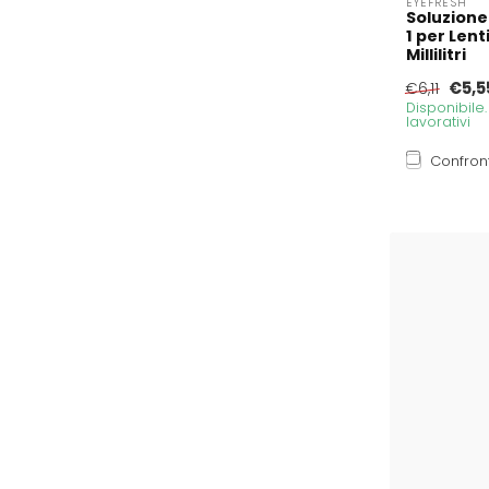
EYEFRESH
Soluzione
1 per Len
Millilitri
€5,5
€6,11
Disponibile
lavorativi
Confron