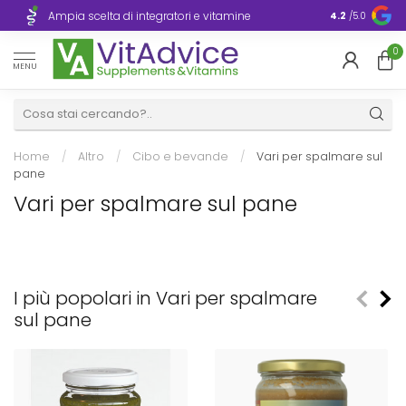
Consegna ra
Ampia scelta di integratori e vitamine
4.2
/5.0
Europa
0
MENU
Home
/
Altro
/
Cibo e bevande
/
Vari per spalmare sul
pane
Vari per spalmare sul pane
I più popolari in Vari per spalmare
sul pane