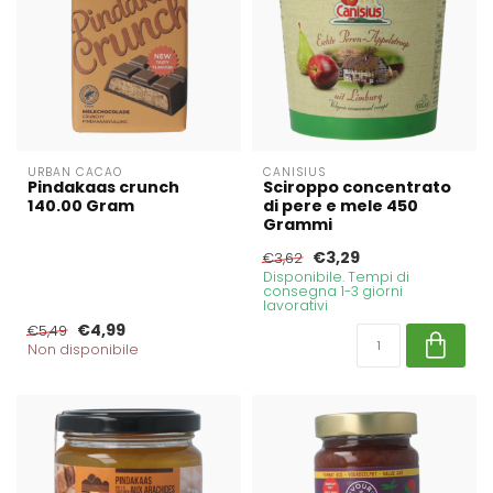
URBAN CACAO
CANISIUS
Pindakaas crunch
Sciroppo concentrato
140.00 Gram
di pere e mele 450
Grammi
€3,29
€3,62
Disponibile. Tempi di
consegna 1-3 giorni
lavorativi
€4,99
€5,49
Non disponibile