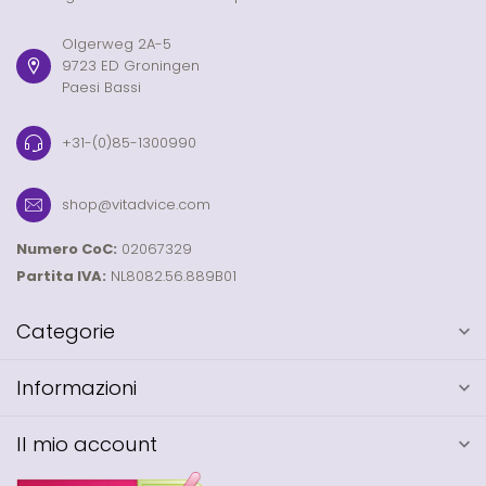
Olgerweg 2A-5
9723 ED Groningen
Paesi Bassi
+31-(0)85-1300990
shop@vitadvice.com
Numero CoC:
02067329
Partita IVA:
NL8082.56.889B01
Categorie
Informazioni
Il mio account