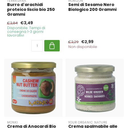
TERRASANA
HORIZON
Burro d'arachidi
Semi di Sesamo Nero
proteico liscio bio 250
Biologico 200 Grammi
Grammi
€3,49
€3,84
Disponibile. Tempi di
consegna 1-3 giorni
lavorativi
€2,99
€3,29
Non disponibile
MONKI
YOUR ORGANIC NATURE
Crema di Anacardi Bio
Crema spalmabile alle