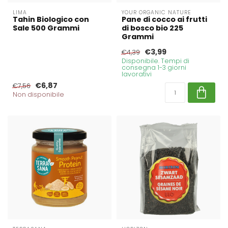
LIMA
YOUR ORGANIC NATURE
Tahin Biologico con
Pane di cocco ai frutti
Sale 500 Grammi
di bosco bio 225
Grammi
€3,99
€4,39
Disponibile. Tempi di
consegna 1-3 giorni
lavorativi
€6,87
€7,56
Non disponibile