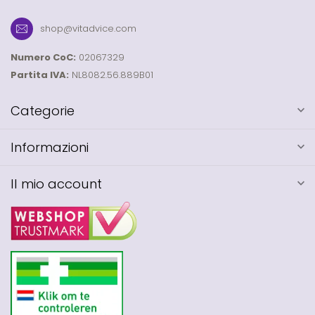
shop@vitadvice.com
Numero CoC:
02067329
Partita IVA:
NL8082.56.889B01
Categorie
Informazioni
Il mio account