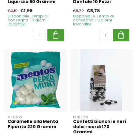
Liquirizia 50 Grammi
Dentale 10 Pezzi
€1,99
€5,78
€2,19
€5,72
Disponibile. Tempi di
Disponibile. Tempi di
consegna 1-3 giorni
consegna 1-3 giorni
lavorativi
lavorativi
MENTOS
KINDLY'S
Caramelle alla Menta
Confetti bianchi e neri
Piperita 220 Grammi
dolci ricordi 170
Grammi