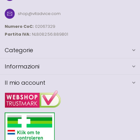
shop@vitadvice.com
Numero CoC:
02067329
Partita IVA:
NL8082.56.889B01
Categorie
Informazioni
Il mio account