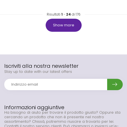
Risultati
1
-
24
di 176
Show more
Iscriviti alla nostra newsletter
Stay up to date with our latest offers
Informazioni aggiuntive
Ha bisogno di aiuto per trovare il prodotto giusto? Oppure sta
cercando un prodotto che non è presente nel nostro
assortimento? Chissà, potremmo riuscire a trovarlo per lei.
Contatti il nostro servizio clienti. Può chiamarci o inviarci un’e-