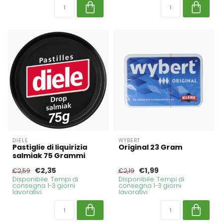
DIELE
WYBERT
Pastiglie di liquirizia
Original 23 Gram
salmiak 75 Grammi
€2,35
€1,99
€2,59
€2,19
Disponibile. Tempi di
Disponibile. Tempi di
consegna 1-3 giorni
consegna 1-3 giorni
lavorativi
lavorativi