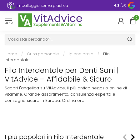
Imballaggio senza plastica
4.2
/5.0
0
MENU
Home
/
Cura personale
/
Igiene orale
/
Filo
interdentale
Filo Interdentale per Denti Sani |
VitAdvice – Affidabile & Sicuro
Scopri l'angelica su VitAdvice, il più antico negozio online di
vitamine. Grande assortimento, consulenza esperta e
consegna sicura in Europa. Ordina ora!
I più popolari in Filo Interdentale