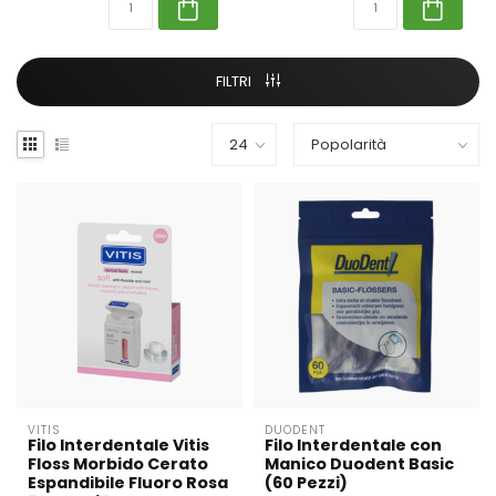
FILTRI
VITIS
DUODENT
Filo Interdentale Vitis
Filo Interdentale con
Floss Morbido Cerato
Manico Duodent Basic
Espandibile Fluoro Rosa
(60 Pezzi)