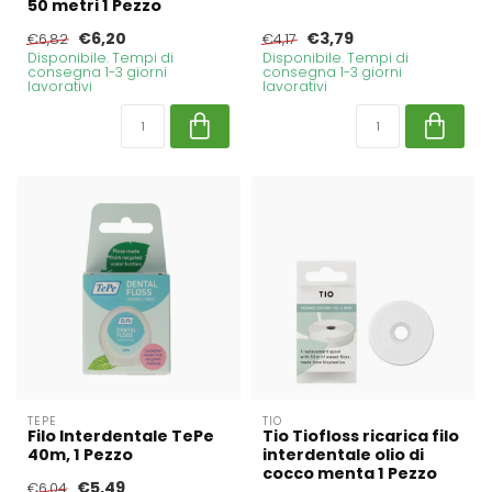
50 metri 1 Pezzo
€6,20
€3,79
€6,82
€4,17
Disponibile. Tempi di
Disponibile. Tempi di
consegna 1-3 giorni
consegna 1-3 giorni
lavorativi
lavorativi
TEPE
TIO
Filo Interdentale TePe
Tio Tiofloss ricarica filo
40m, 1 Pezzo
interdentale olio di
cocco menta 1 Pezzo
€5,49
€6,04