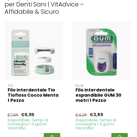
per Denti Sani | VitAdvice –
Affidabile & Sicuro
TIO
GUM
Filo interdentale Tio
Filo interdentale
Tiofloss Cocco Menta
espandibile GUM 30
1 Pezzo
metri 1 Pezzo
€6,95
€3,89
€7,65
€4,28
Disponibile. Tempi di
Disponibile. Tempi di
consegna 1-3 giorni
consegna 1-3 giorni
lavorativi
lavorativi