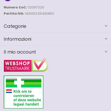
Numero CoC:
02067329
Partita IVA:
NL8082.56.889B01
Categorie
Informazioni
Il mio account