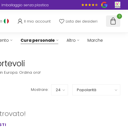
Imballaggio senza plastica
0
Il mio account
Lista dei desideri
ua
ento
Cura personale
Altro
Marche
rtevoli
in Europa. Ordina ora!
Mostrare:
trovato!
STI