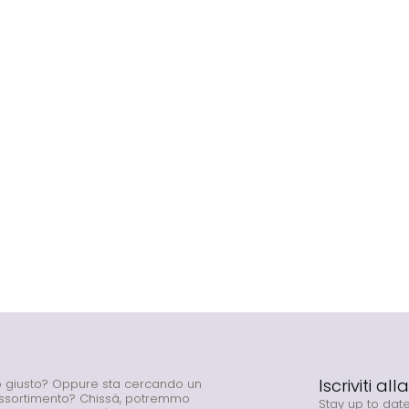
Iscriviti al
to giusto? Oppure sta cercando un
assortimento? Chissà, potremmo
Stay up to date