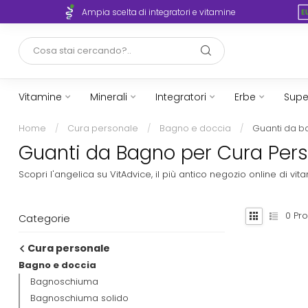
rto
Ampia scelta di integratori e vitamine
Vitamine
Minerali
Integratori
Erbe
Supe
Home
/
Cura personale
/
Bagno e doccia
/
Guanti da 
Guanti da Bagno per Cura Perso
Scopri l'angelica su VitAdvice, il più antico negozio online di 
0
Pro
Categorie
Cura personale
Bagno e doccia
Bagnoschiuma
Bagnoschiuma solido