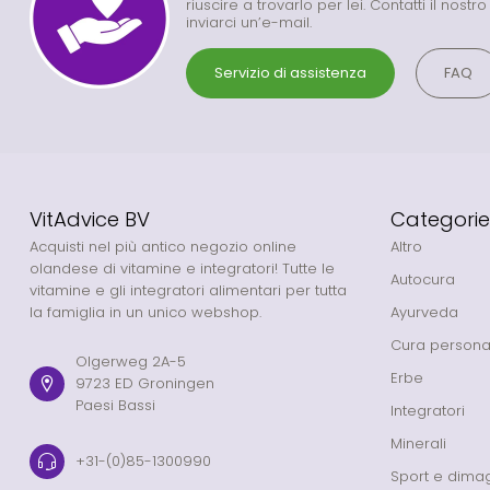
riuscire a trovarlo per lei. Contatti il nostr
inviarci un’e-mail.
Servizio di assistenza
FAQ
VitAdvice BV
Categorie
Acquisti nel più antico negozio online
Altro
olandese di vitamine e integratori! Tutte le
Autocura
vitamine e gli integratori alimentari per tutta
la famiglia in un unico webshop.
Ayurveda
Cura persona
Olgerweg 2A-5
Erbe
9723 ED Groningen
Paesi Bassi
Integratori
Minerali
+31-(0)85-1300990
Sport e dima