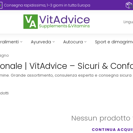
Consegna rapidissima, 1–3 giorni in tutta Europa
Ling
ralimenti
Ayurveda
Autocura
Sport e dimagrim
bagno
nale | VitAdvice – Sicuri & Confo
vitamine. Grande assortimento, consulenza esperta e consegna sicura 
dotti
Nessun prodotto 
CONTINUA ACQUI