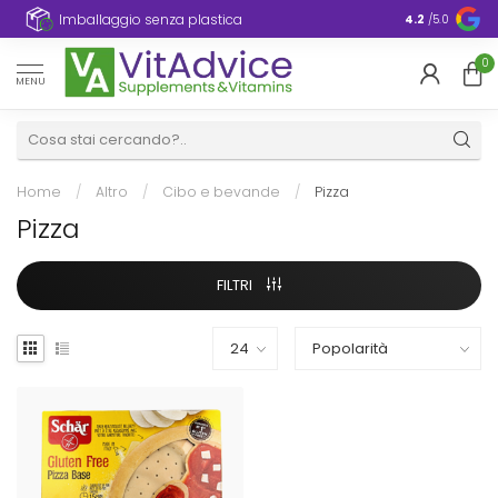
Imballaggio senza plastica
4.2
/5.0
0
MENU
Home
/
Altro
/
Cibo e bevande
/
Pizza
Pizza
FILTRI