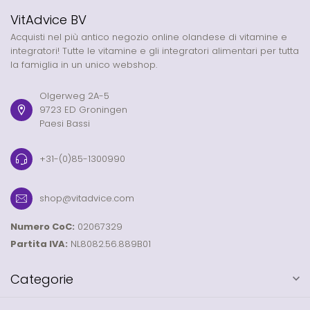
VitAdvice BV
Acquisti nel più antico negozio online olandese di vitamine e
integratori! Tutte le vitamine e gli integratori alimentari per tutta
la famiglia in un unico webshop.
Olgerweg 2A-5
9723 ED Groningen
Paesi Bassi
+31-(0)85-1300990
shop@vitadvice.com
Numero CoC:
02067329
Partita IVA:
NL8082.56.889B01
Categorie