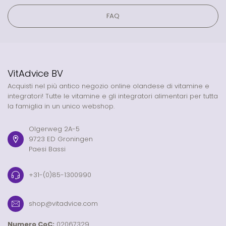
FAQ
VitAdvice BV
Acquisti nel più antico negozio online olandese di vitamine e
integratori! Tutte le vitamine e gli integratori alimentari per tutta
la famiglia in un unico webshop.
Olgerweg 2A-5
9723 ED Groningen
Paesi Bassi
+31-(0)85-1300990
shop@vitadvice.com
Numero CoC:
02067329