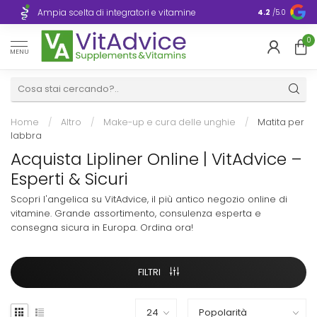
Consegna ra
Ampia scelta di integratori e vitamine
4.2
/5.0
Europa
0
MENU
Home
/
Altro
/
Make-up e cura delle unghie
/
Matita per
labbra
Acquista Lipliner Online | VitAdvice –
Esperti & Sicuri
Scopri l'angelica su VitAdvice, il più antico negozio online di
vitamine. Grande assortimento, consulenza esperta e
consegna sicura in Europa. Ordina ora!
FILTRI