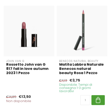
JOHN VAN G
BENECOS NATURAL BEAUTY
Rossetto John van G
Matita Labbra Naturale
817 fall in love autumn
Benecos natural
2023 1 Pezzo
beauty Rosa 1 Pezzo
€3,75
€4,13
Disponibile. Tempi di
consegna 1-3 giorni
lavorativi
€13,50
€14,85
Non disponibile