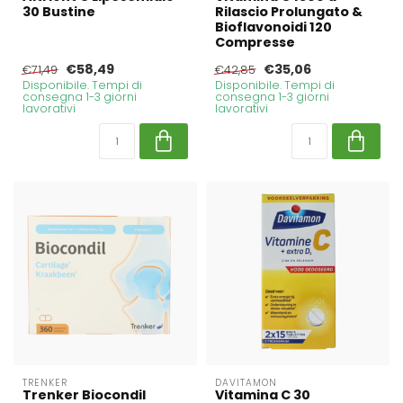
30 Bustine
Rilascio Prolungato &
Bioflavonoidi 120
Compresse
€58,49
€35,06
€71,49
€42,85
Disponibile. Tempi di
Disponibile. Tempi di
consegna 1-3 giorni
consegna 1-3 giorni
lavorativi
lavorativi
TRENKER
DAVITAMON
Trenker Biocondil
Vitamina C 30