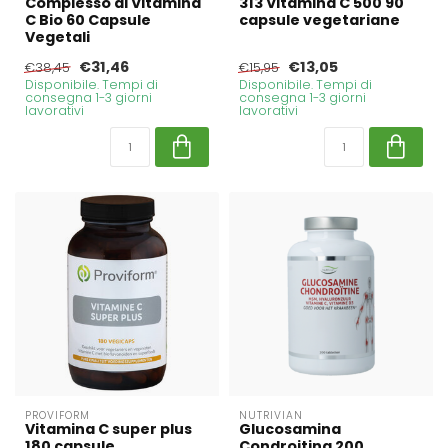
Complesso di Vitamina
313 Vitamina C 500 90
C Bio 60 Capsule
capsule vegetariane
Vegetali
€31,46
€13,05
€38,45
€15,95
Disponibile. Tempi di
Disponibile. Tempi di
consegna 1-3 giorni
consegna 1-3 giorni
lavorativi
lavorativi
PROVIFORM
NUTRIVIAN
Vitamina C super plus
Glucosamina
180 capsule
Condroitina 200