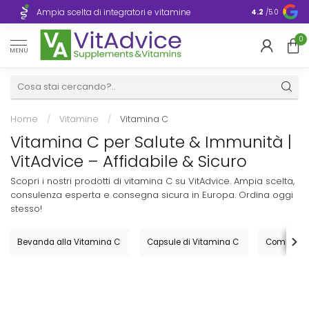
Consegna ra
Ampia scelta di integratori e vitamine
4.2
/5.0
Europa
0
MENU
Home
/
Vitamine
/
Vitamina C
Vitamina C per Salute & Immunità |
VitAdvice – Affidabile & Sicuro
Scopri i nostri prodotti di vitamina C su VitAdvice. Ampia scelta,
consulenza esperta e consegna sicura in Europa. Ordina oggi
stesso!
Bevanda alla Vitamina C
Capsule di Vitamina C
Compresse