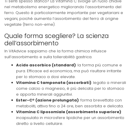
Ti senti spesso stanco? La Vitamina C svolge un ruolo chiave
nel metabolismo energetico migliorando l’assorbimento del
ferro. Questo è particolarmente importante per vegetariani e
vegani, poiché aumenta l’assorbimento del ferro di origine
vegetale (ferro non-eme).
Quale forma scegliere? La scienza
dell’assorbimento
In VitAdvice sappiamo che la forma chimica influisce
sull’assorbimento e sulla tollerabilità gastrica.
Acido ascorbico (standard)
: la forma più comune e
pura. Efficace ed economica, ma può risultare irritante
per lo stomaco a dosi elevate.
Vitamina C tamponata (ascorbati)
: legata a minerali
come calcio o magnesio, è più delicata per lo stomaco
e apporta minerali aggiuntivi.
Ester-C® (azione prolungata)
: forma brevettata con
metaboliti, attiva fino a 24 ore, ben assorbita e delicata.
Vitamina C liposomiale (assorbimento superiore)
:
incapsulata in microsfere lipidiche per un assorbimento
diretto a livello cellulare.