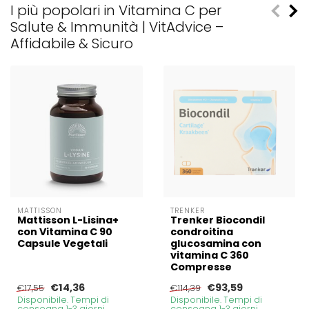
I più popolari in Vitamina C per
Salute & Immunità | VitAdvice –
Affidabile & Sicuro
MATTISSON
TRENKER
Mattisson L-Lisina+
Trenker Biocondil
con Vitamina C 90
condroitina
Capsule Vegetali
glucosamina con
vitamina C 360
Compresse
€14,36
€93,59
€17,55
€114,39
Disponibile. Tempi di
Disponibile. Tempi di
consegna 1-3 giorni
consegna 1-3 giorni