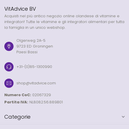
VitAdvice BV
Acquisti nel più antico negozio online olandese di vitamine e
integratori! Tutte le vitamine e gli integratori alimentari per tutta
la famiglia in un unico webshop.
Olgerweg 2A-5
9723 ED Groningen
Paesi Bassi
+31-(0)85-1300990
shop@vitadvice.com
Numero CoC:
02067329
Partita IVA:
NL8082.56.889B01
Categorie