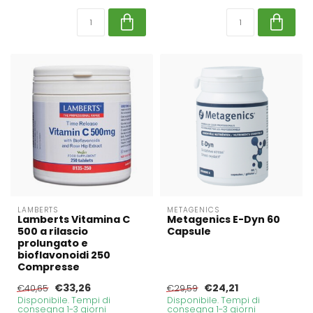
LAMBERTS
METAGENICS
Lamberts Vitamina C
Metagenics E-Dyn 60
500 a rilascio
Capsule
prolungato e
bioflavonoidi 250
Compresse
€33,26
€24,21
€40,65
€29,59
Disponibile. Tempi di
Disponibile. Tempi di
consegna 1-3 giorni
consegna 1-3 giorni