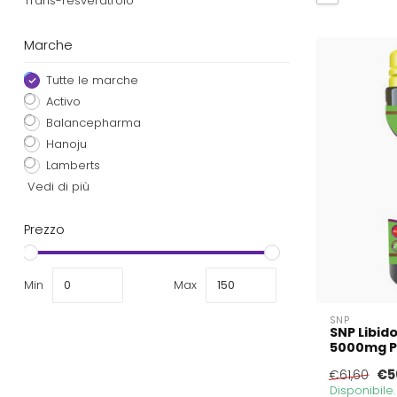
Trans-resveratrolo
Marche
Tutte le marche
Activo
Balancepharma
Hanoju
Lamberts
Vedi di più
Prezzo
Min
Max
SNP
SNP Libid
5000mg Pu
€5
€61,60
Disponibile