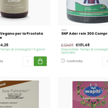
SNP
Vegano per la Prostata
SNP Ader rein 300 Comp
le
4,26
€101,48
€124,03
. Tempi di consegna 1-3 giorni
Disponibile. Tempi di consegna
lavorativi
ta
Confronta