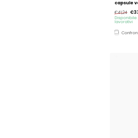
capsule v
€3
€41,24
Disponibile
lavorativi
Confron