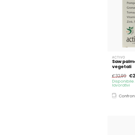
ACTIVO
Saw palme
vegetali
€2
€32,99
Disponibile
lavorativi
Confron