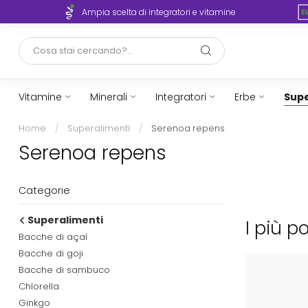
rto
Ampia scelta di integratori e vitamine
Vitamine
Minerali
Integratori
Erbe
Supe
Home
/
Superalimenti
/
Serenoa repens
Serenoa repens
Categorie
Superalimenti
I più p
Bacche di açaí
Bacche di goji
Bacche di sambuco
Chlorella
Ginkgo