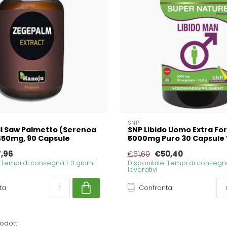
SNP
di Saw Palmetto (Serenoa
SNP Libido Uomo Extra Fo
450mg, 90 Capsule
5000mg Puro 30 Capsule 
7,96
€50,40
€61,60
. Tempi di consegna 1-3 giorni
Disponibile. Tempi di consegna
lavorativi
ta
Confronta
odotti