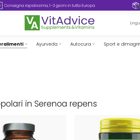
Consegna rapidissima, 1–3 giorni in tutta Europa
Ling
ralimenti
Ayurveda
Autocura
Sport e dimagr
opolari in Serenoa repens