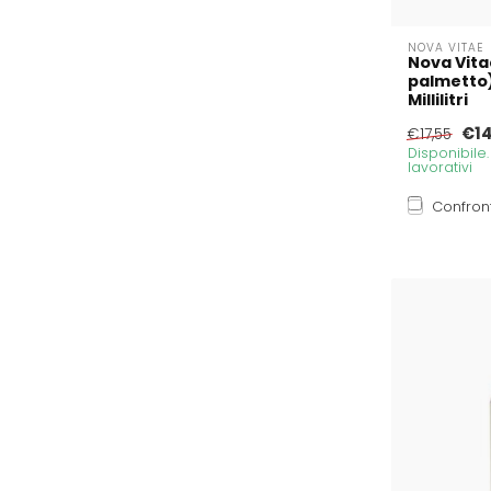
NOVA VITAE
Nova Vita
palmetto)
Millilitri
€14
€17,55
Disponibile
lavorativi
Confron