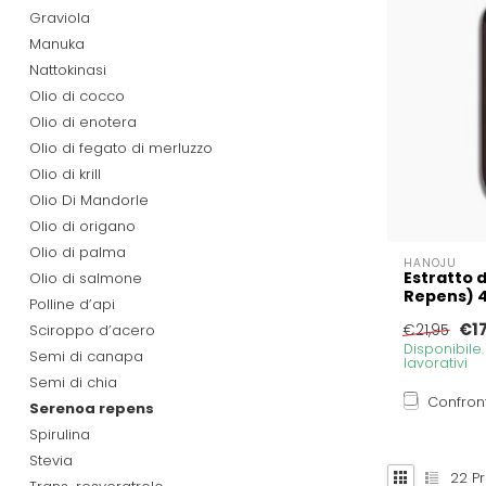
Graviola
Manuka
Nattokinasi
Olio di cocco
Olio di enotera
Olio di fegato di merluzzo
Olio di krill
Olio Di Mandorle
Olio di origano
Olio di palma
HANOJU
Estratto 
Olio di salmone
Repens) 
Polline d’api
€1
Sciroppo d’acero
€21,95
Disponibile
Semi di canapa
lavorativi
Semi di chia
Confron
Serenoa repens
Spirulina
Stevia
22
Pr