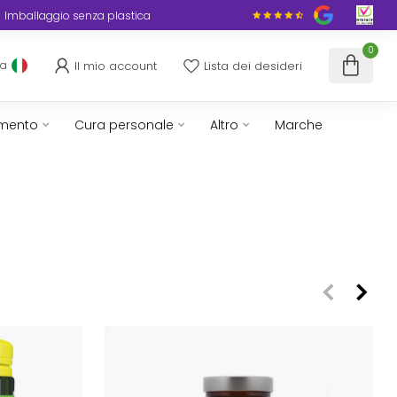
Imballaggio senza plastica
0
Il mio account
Lista dei desideri
ua
imento
Cura personale
Altro
Marche