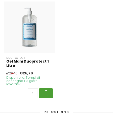
DUOPROTECT
Gel Mani Duoprotect 1
Litro
€26,78
€29,46
Disponibile. Tempi di
consegna 1-3 giorni
lavorativi
Risultati
1
-
3
di 3