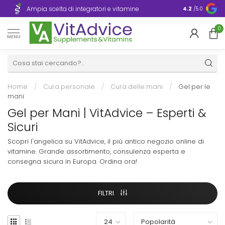
Consegna ra
Ampia scelta di integratori e vitamine
4.2
/5.0
Europa
0
MENU
Home
/
Cura personale
/
Cura delle mani
/
Gel per le
mani
Gel per Mani | VitAdvice – Esperti &
Sicuri
Scopri l'angelica su VitAdvice, il più antico negozio online di
vitamine. Grande assortimento, consulenza esperta e
consegna sicura in Europa. Ordina ora!
FILTRI