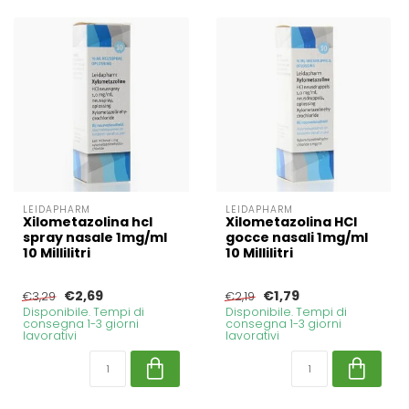
LEIDAPHARM
LEIDAPHARM
Xilometazolina hcl
Xilometazolina HCl
spray nasale 1mg/ml
gocce nasali 1mg/ml
10 Millilitri
10 Millilitri
€2,69
€1,79
€3,29
€2,19
Disponibile. Tempi di
Disponibile. Tempi di
consegna 1-3 giorni
consegna 1-3 giorni
lavorativi
lavorativi