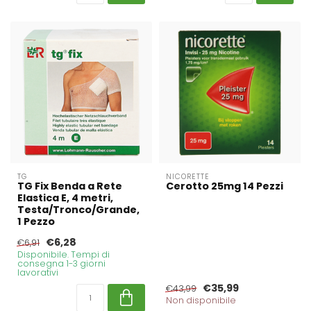
TG
NICORETTE
TG Fix Benda a Rete
Cerotto 25mg 14 Pezzi
Elastica E, 4 metri,
Testa/Tronco/Grande,
1 Pezzo
€6,28
€6,91
Disponibile. Tempi di
consegna 1-3 giorni
lavorativi
€35,99
€43,99
Non disponibile