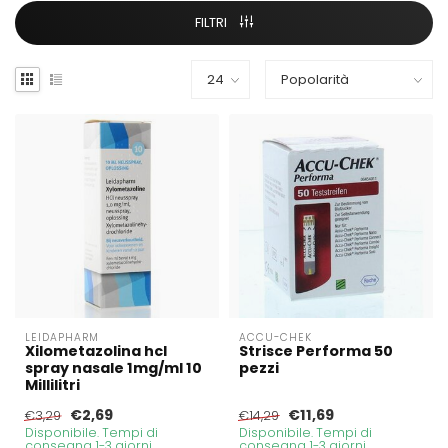
FILTRI
LEIDAPHARM
ACCU-CHEK
Xilometazolina hcl
Strisce Performa 50
spray nasale 1mg/ml 10
pezzi
Millilitri
€2,69
€11,69
€3,29
€14,29
Disponibile. Tempi di
Disponibile. Tempi di
consegna 1-3 giorni
consegna 1-3 giorni