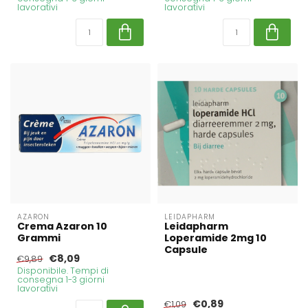
lavorativi
lavorativi
AZARON
LEIDAPHARM
Crema Azaron 10
Leidapharm
Grammi
Loperamide 2mg 10
Capsule
€8,09
€9,89
Disponibile. Tempi di
consegna 1-3 giorni
lavorativi
€0,89
€1,09