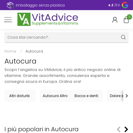
Imballaggio senza plastica
4.2
/5.0
0
MENU
Home
/
Autocura
Autocura
Scopri l'angelica su VitAdvice, il più antico negozio online di
vitamine. Grande assortimento, consulenza esperta e
consegna sicura in Europa. Ordina ora!
Altri disturbi
Autocura Altro
Bocca e denti
Dolore e antid
I più popolari in Autocura