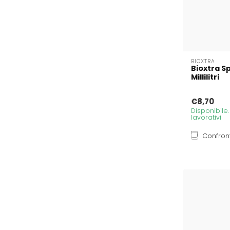
BIOXTRA
Bioxtra S
Millilitri
€8,70
Disponibile
lavorativi
Confron