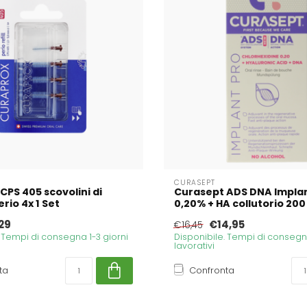
CURASEPT
CPS 405 scovolini di
Curasept ADS DNA Implan
erio 4x 1 Set
0,20% + HA collutorio 200 M
29
€14,95
€16,45
. Tempi di consegna 1-3 giorni
Disponibile. Tempi di consegna
lavorativi
ta
Confronta