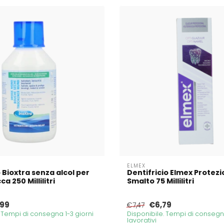
ELMEX
 Bioxtra senza alcol per
Dentifricio Elmex Protez
a 250 Millilitri
Smalto 75 Millilitri
,99
€6,79
€7,47
. Tempi di consegna 1-3 giorni
Disponibile. Tempi di consegna
lavorativi