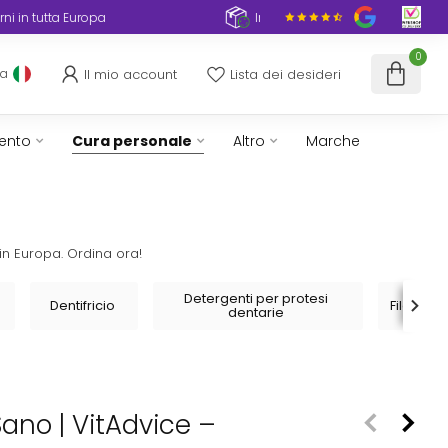
rapidissima, 1–3 giorni in tutta Europa
Imballaggi
0
Il mio account
Lista dei desideri
ua
ento
Cura personale
Altro
Marche
in Europa. Ordina ora!
Detergenti per protesi
Dentifricio
Filo inte
dentarie
Sano | VitAdvice –