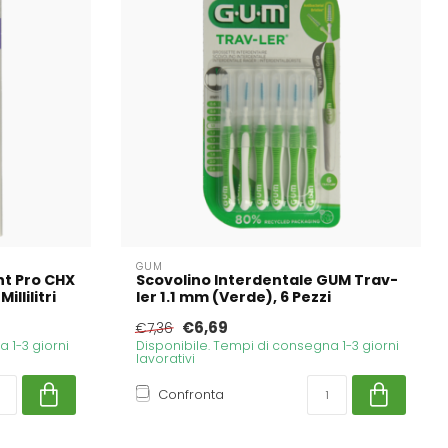
GUM
t Pro CHX
Scovolino Interdentale GUM Trav-
illilitri
ler 1.1 mm (Verde), 6 Pezzi
€6,69
€7,36
 1-3 giorni
Disponibile. Tempi di consegna 1-3 giorni
lavorativi
Confronta