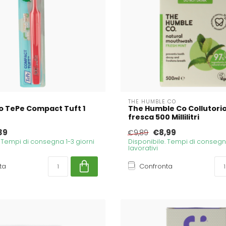
THE HUMBLE CO
o TePe Compact Tuft 1
The Humble Co Collutori
fresca 500 Millilitri
39
€8,99
€9,89
. Tempi di consegna 1-3 giorni
Disponibile. Tempi di consegna
lavorativi
ta
Confronta