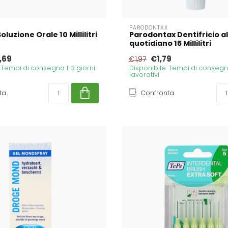
PARODONTAX
oluzione Orale 10 Millilitri
Parodontax Dentifricio al
quotidiano 15 Millilitri
,69
€1,79
€1,97
. Tempi di consegna 1-3 giorni
Disponibile. Tempi di consegna
lavorativi
ta
Confronta