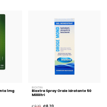
BIOXTRA
enta 1mg
Bioxtra Spray Orale Idratante 50
Millilitri
€8,70
€8,70