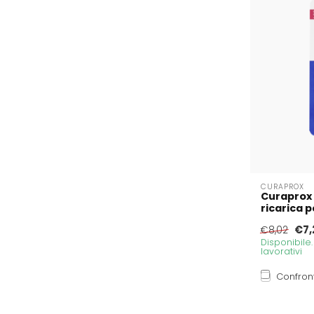
CURAPROX
Curaprox 
ricarica p
€7,
€8,02
Disponibile
lavorativi
Confron