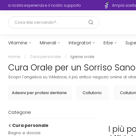
La tua salute, la nostra esperienza e il nostro supporto
Vitamine
Minerali
Integratori
Erbe
Supe
Home
/
Cura personale
/
Igiene orale
Cura Orale per un Sorriso Sano 
Scopri l'angelica su VitAdvice, il più antico negozio online di 
Adesivi per protesi dentarie
Collutorio
Collutor
Categorie
Cura personale
I più p
Bagno e doccia