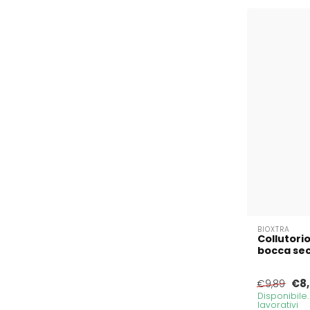
BIOXTRA
Collutorio
bocca secc
€8
€9,89
Disponibile
lavorativi