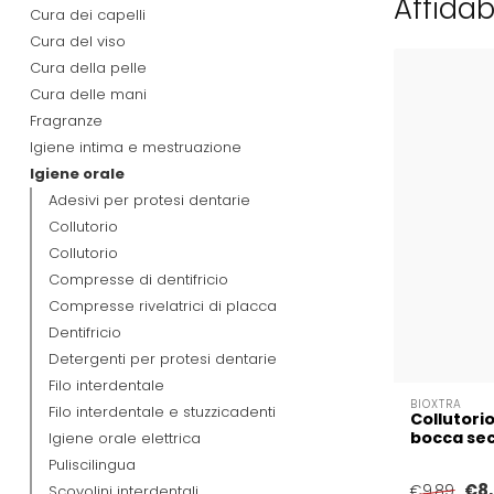
Affidab
Cura dei capelli
Cura del viso
Cura della pelle
Cura delle mani
Fragranze
Igiene intima e mestruazione
Igiene orale
Adesivi per protesi dentarie
Collutorio
Collutorio
Compresse di dentifricio
Compresse rivelatrici di placca
Dentifricio
Detergenti per protesi dentarie
Filo interdentale
BIOXTRA
Filo interdentale e stuzzicadenti
Collutorio
bocca secc
Igiene orale elettrica
Puliscilingua
€8
Scovolini interdentali
€9,89