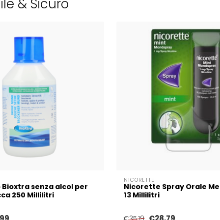
ile & Sicuro
NICORETTE
 Bioxtra senza alcol per
Nicorette Spray Orale M
a 250 Millilitri
13 Millilitri
,99
€28,79
€35,19