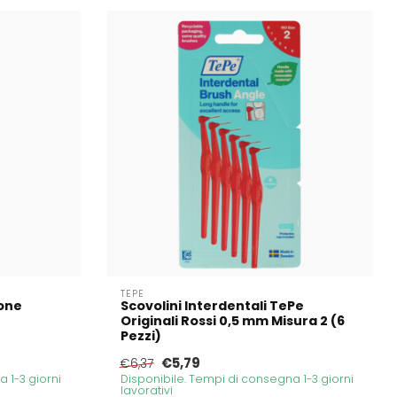
TEPE
ione
Scovolini Interdentali TePe
Originali Rossi 0,5 mm Misura 2 (6
Pezzi)
€5,79
€6,37
 1-3 giorni
Disponibile. Tempi di consegna 1-3 giorni
lavorativi