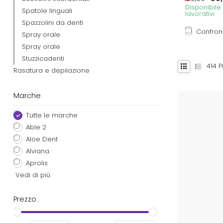
Disponibile
Spatole linguali
lavorativi
Spazzolini da denti
Confron
Spray orale
Spray orale
Stuzzicadenti
414
P
Rasatura e depilazione
Marche
Tutte le marche
Able 2
Aloe Dent
Alviana
Aprolis
Vedi di più
Prezzo