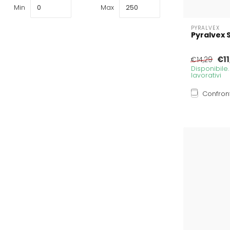
Min
Max
PYRALVEX
Pyralvex S
€11
€14,29
Disponibile
lavorativi
Confron