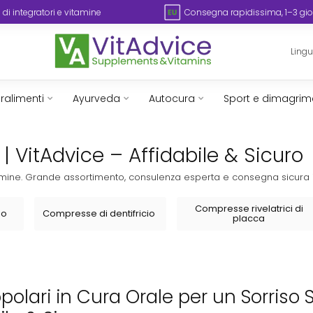
Ampia scelta di integratori e vitamine
Consegna 
Ling
ralimenti
Ayurveda
Autocura
Sport e dimagrim
| VitAdvice – Affidabile & Sicuro
vitamine. Grande assortimento, consulenza esperta e consegna sicura 
Compresse rivelatrici di
io
Compresse di dentifricio
placca
opolari in Cura Orale per un Sorriso 