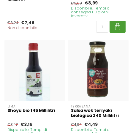
€8,99
€9,89
Disponibile. Tempi di
consegna 1-3 giorni
lavorativi
€7,49
€8,24
Non disponibile
LIMA
TERRASANA
Shoyu bio 145 Millilitri
Salsa wok teriyaki
biologica 240 Millilitri
€3,15
€4,49
€3,47
€4,94
Disponibile. Tempi di
Disponibile. Tempi di