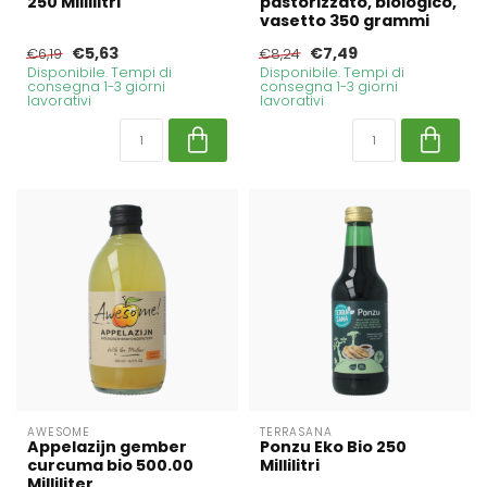
250 Millilitri
pastorizzato, biologico,
vasetto 350 grammi
€5,63
€7,49
€6,19
€8,24
Disponibile. Tempi di
Disponibile. Tempi di
consegna 1-3 giorni
consegna 1-3 giorni
lavorativi
lavorativi
AWESOME
TERRASANA
Appelazijn gember
Ponzu Eko Bio 250
curcuma bio 500.00
Millilitri
Milliliter