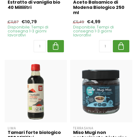
Estratto di vaniglia bio
Aceto Balsamico di
40 Millilitri
Modena Biologico 250
ml
€10,79
€4,99
€11,87
€5,49
Disponibile. Tempi di
Disponibile. Tempi di
consegna 1-3 giorni
consegna 1-3 giorni
lavorativi
lavorativi
LIMA
TERRASANA
Tamari forte biologico
Miso Mugi non