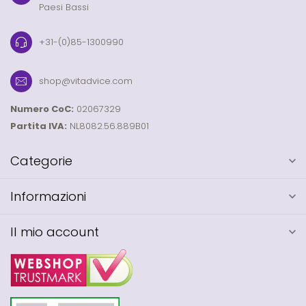
Paesi Bassi
+31-(0)85-1300990
shop@vitadvice.com
Numero CoC:
02067329
Partita IVA:
NL8082.56.889B01
Categorie
Informazioni
Il mio account