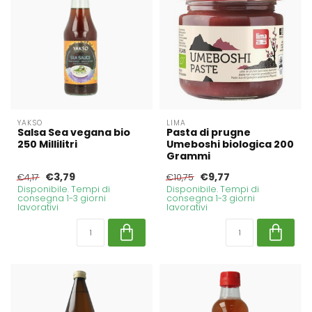
YAKSO
LIMA
Salsa Sea vegana bio
Pasta di prugne
250 Millilitri
Umeboshi biologica 200
Grammi
€3,79
€9,77
€4,17
€10,75
Disponibile. Tempi di
Disponibile. Tempi di
consegna 1-3 giorni
consegna 1-3 giorni
lavorativi
lavorativi