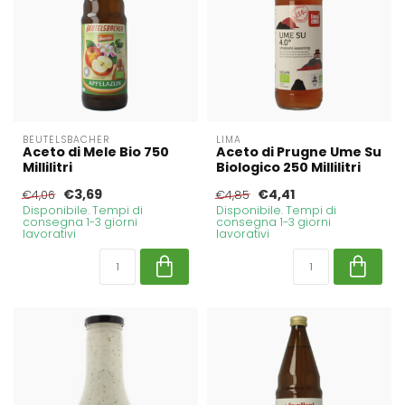
BEUTELSBACHER
LIMA
Aceto di Mele Bio 750
Aceto di Prugne Ume Su
Millilitri
Biologico 250 Millilitri
€3,69
€4,41
€4,06
€4,85
Disponibile. Tempi di
Disponibile. Tempi di
consegna 1-3 giorni
consegna 1-3 giorni
lavorativi
lavorativi