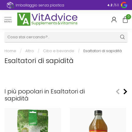
Imballaggio senza plastica
4.2
/5.0
0
MENU
Home
/
Altro
/
Cibo e bevande
/
Esaltatori di sapidità
Esaltatori di sapidità
I più popolari in Esaltatori di
sapidità