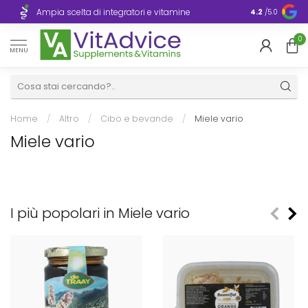
Consegna ra
Ampia scelta di integratori e vitamine
4.2
/5.0
Europa
0
MENU
Home
/
Altro
/
Cibo e bevande
/
Miele vario
Miele vario
I più popolari in Miele vario