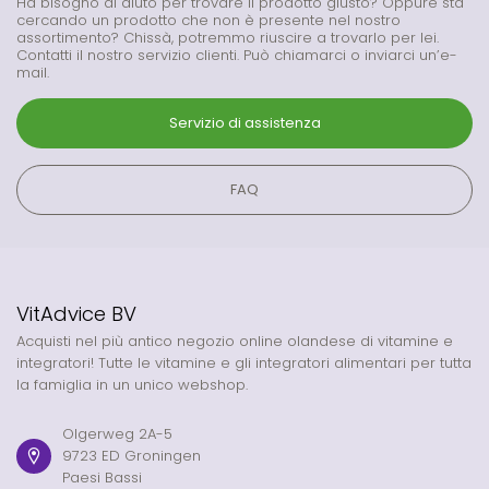
Ha bisogno di aiuto per trovare il prodotto giusto? Oppure sta
cercando un prodotto che non è presente nel nostro
assortimento? Chissà, potremmo riuscire a trovarlo per lei.
Contatti il nostro servizio clienti. Può chiamarci o inviarci un’e-
mail.
Servizio di assistenza
FAQ
VitAdvice BV
Acquisti nel più antico negozio online olandese di vitamine e
integratori! Tutte le vitamine e gli integratori alimentari per tutta
la famiglia in un unico webshop.
Olgerweg 2A-5
9723 ED Groningen
Paesi Bassi