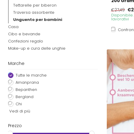
200 Gram
Tettarelle per biberon
€2
€27,49
Traversa assorbente
Disponibile
lavorativi
Unguento per bambini
Casa
Confron
Cibo e bevande
Confezioni regalo
Make-up e cura delle unghie
Marche
Tutte le marche
Amanprana
Bepanthen
Bergland
Chi
Vedi di più
Prezzo