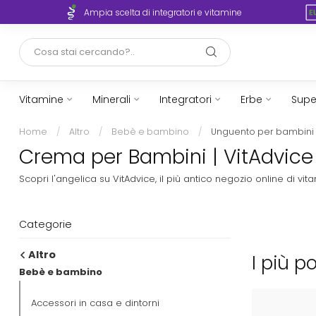
rto
Ampia scelta di integratori e vitamine
Vitamine
Minerali
Integratori
Erbe
Supe
Home
/
Altro
/
Bebè e bambino
/
Unguento per bambini
Crema per Bambini | VitAdvice 
Scopri l'angelica su VitAdvice, il più antico negozio online di 
Categorie
Altro
I più p
Bebè e bambino
Accessori in casa e dintorni