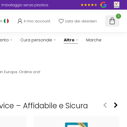
Imballaggio senza plastica
0
Il mio account
Lista dei desideri
ua
ento
Cura personale
Altro
Marche
in Europa. Ordina ora!
vice – Affidabile e Sicura