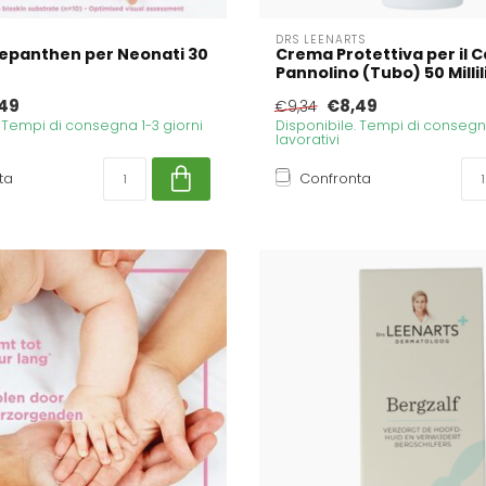
DRS LEENARTS
epanthen per Neonati 30
Crema Protettiva per il 
Pannolino (Tubo) 50 Millili
49
€8,49
€9,34
. Tempi di consegna 1-3 giorni
Disponibile. Tempi di consegna
lavorativi
ta
Confronta