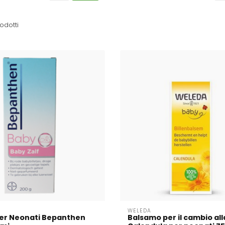
odotti
WELEDA
er Neonati Bepanthen
Balsamo per il cambio all