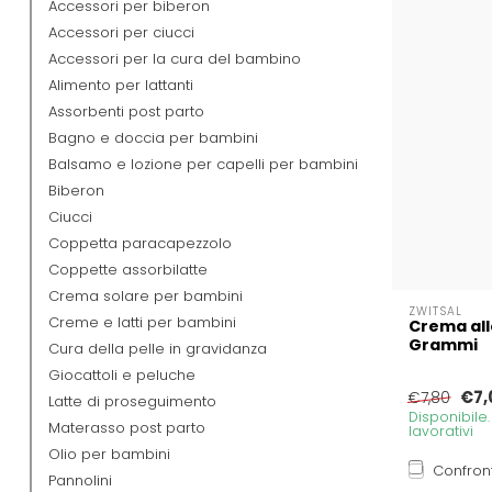
Accessori per biberon
Accessori per ciucci
Accessori per la cura del bambino
Alimento per lattanti
Assorbenti post parto
Bagno e doccia per bambini
Balsamo e lozione per capelli per bambini
Biberon
Ciucci
Coppetta paracapezzolo
Coppette assorbilatte
Crema solare per bambini
ZWITSAL
Creme e latti per bambini
Crema all
Grammi
Cura della pelle in gravidanza
Giocattoli e peluche
€7,
€7,80
Latte di proseguimento
Disponibile
Materasso post parto
lavorativi
Olio per bambini
Confron
Pannolini