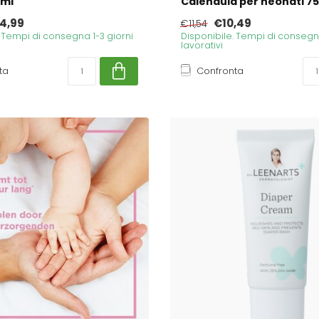
mi
Calendula per neonati 75 M
4,99
€10,49
€11,54
. Tempi di consegna 1-3 giorni
Disponibile. Tempi di consegna
lavorativi
ta
Confronta