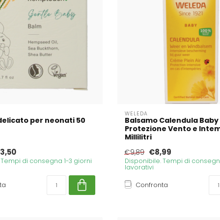
WELEDA
elicato per neonati 50
Balsamo Calendula Baby
Protezione Vento e Inte
Millilitri
3,50
€8,99
€9,89
. Tempi di consegna 1-3 giorni
Disponibile. Tempi di consegna
lavorativi
ta
Confronta