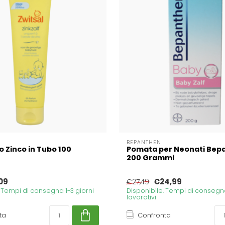
BEPANTHEN
o Zinco in Tubo 100
Pomata per Neonati Bep
200 Grammi
09
€24,99
€27,49
. Tempi di consegna 1-3 giorni
Disponibile. Tempi di consegna
lavorativi
ta
Confronta