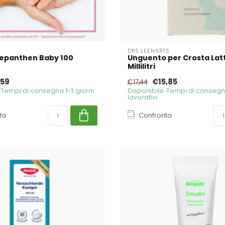
DRS LEENARTS
epanthen Baby 100
Unguento per Crosta Lat
Millilitri
,59
€15,85
€17,44
. Tempi di consegna 1-3 giorni
Disponibile. Tempi di consegna
lavorativi
ta
Confronta