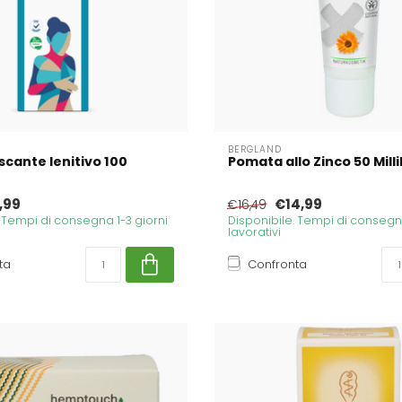
BERGLAND
scante lenitivo 100
Pomata allo Zinco 50 Millil
,99
€14,99
€16,49
. Tempi di consegna 1-3 giorni
Disponibile. Tempi di consegna
lavorativi
ta
Confronta