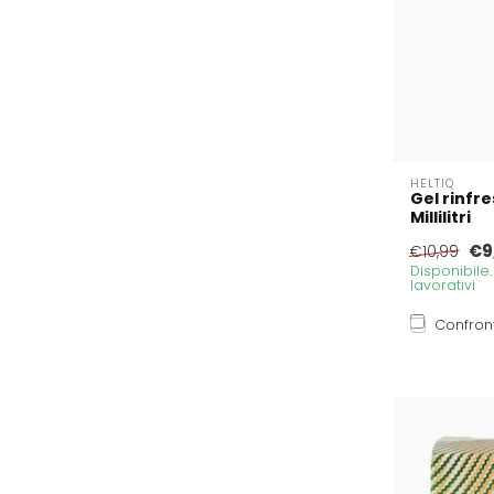
HELTIQ
Gel rinfre
Millilitri
€9
€10,99
Disponibile
lavorativi
Confron