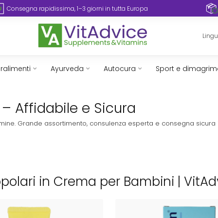
Consegna rapidissima, 1–3 giorni in tutta Europa
Ling
ralimenti
Ayurveda
Autocura
Sport e dimagrim
– Affidabile e Sicura
vitamine. Grande assortimento, consulenza esperta e consegna sicura 
opolari in Crema per Bambini | VitAd