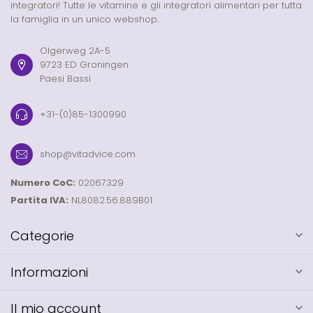
integratori! Tutte le vitamine e gli integratori alimentari per tutta
la famiglia in un unico webshop.
Olgerweg 2A-5
9723 ED Groningen
Paesi Bassi
+31-(0)85-1300990
shop@vitadvice.com
Numero CoC:
02067329
Partita IVA:
NL8082.56.889B01
Categorie
Informazioni
Il mio account