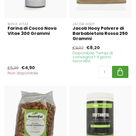
NOVA VITAE
JACOB HOOY
Farina di Cocco Nova
Jacob Hooy Polvere di
Vitae 300 Grammi
Barbabietola Rossa 250
Grammi
€8,20
€9,02
Disponibile. Tempi di
consegna 1-3 giorni
lavorativi
€4,90
€5,39
Non disponibile