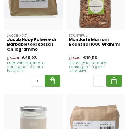
JACOB HOOY
BOUNTIFUL
Jacob Hooy Polvere di
Mandorle Marroni
Barbabietola Rossa 1
Bountiful 1000 Grammi
Chilogrammo
€26,28
€19,95
€28,91
€21,95
Disponibile. Tempi di
Disponibile. Tempi di
consegna 1-3 giorni
consegna 1-3 giorni
lavorativi
lavorativi