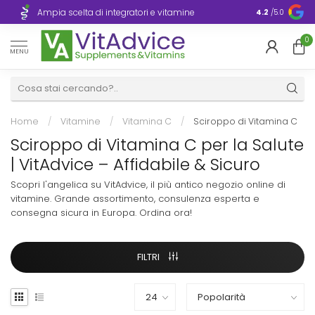
Consegna ra
Ampia scelta di integratori e vitamine
4.2
/5.0
Europa
0
MENU
Home
/
Vitamine
/
Vitamina C
/
Sciroppo di Vitamina C
Sciroppo di Vitamina C per la Salute
| VitAdvice – Affidabile & Sicuro
Scopri l'angelica su VitAdvice, il più antico negozio online di
vitamine. Grande assortimento, consulenza esperta e
consegna sicura in Europa. Ordina ora!
FILTRI