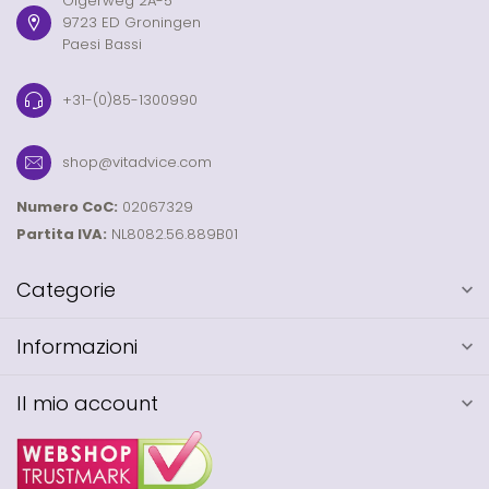
Olgerweg 2A-5
9723 ED Groningen
Paesi Bassi
+31-(0)85-1300990
shop@vitadvice.com
Numero CoC:
02067329
Partita IVA:
NL8082.56.889B01
Categorie
Informazioni
Il mio account