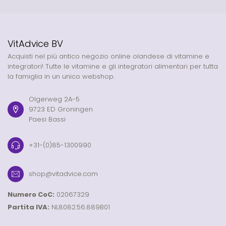
VitAdvice BV
Acquisti nel più antico negozio online olandese di vitamine e
integratori! Tutte le vitamine e gli integratori alimentari per tutta
la famiglia in un unico webshop.
Olgerweg 2A-5
9723 ED Groningen
Paesi Bassi
+31-(0)85-1300990
shop@vitadvice.com
Numero CoC:
02067329
Partita IVA:
NL8082.56.889B01