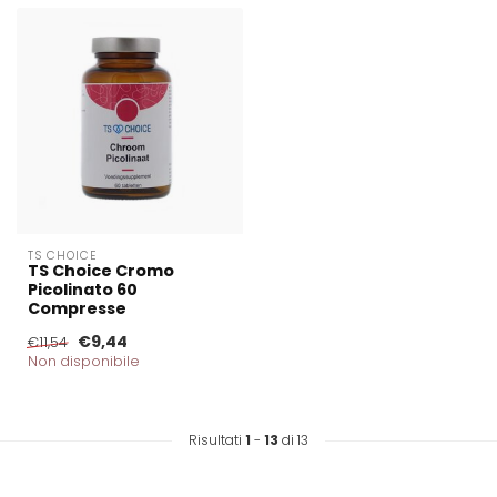
TS CHOICE
TS Choice Cromo
Picolinato 60
Compresse
€9,44
€11,54
Non disponibile
Risultati
1
-
13
di 13