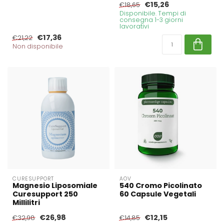
€15,26
€18,65
Disponibile. Tempi di
consegna 1-3 giorni
lavorativi
€17,36
€21,22
Non disponibile
CURESUPPORT
AOV
Magnesio Liposomiale
540 Cromo Picolinato
Curesupport 250
60 Capsule Vegetali
Millilitri
€26,98
€12,15
€32,98
€14,85