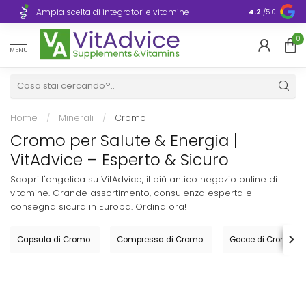
Consegna ra
Ampia scelta di integratori e vitamine
4.2
/5.0
Europa
0
MENU
Home
/
Minerali
/
Cromo
Cromo per Salute & Energia |
VitAdvice – Esperto & Sicuro
Scopri l'angelica su VitAdvice, il più antico negozio online di
vitamine. Grande assortimento, consulenza esperta e
consegna sicura in Europa. Ordina ora!
Capsula di Cromo
Compressa di Cromo
Gocce di Cromo