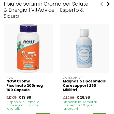
I più popolari in Cromo per Salute
& Energia | VitAdvice – Esperto &
Sicuro
NOW
CURESUPPORT
NOW Cromo
Magnesio Liposomiale
Picolinato 200mcg
Curesupport 250
100 Capsule
Millilitri
€13,95
€26,98
€17,05
€32,98
Disponibile. Tempi di
Disponibile. Tempi di
consegna 1-3 giorni
consegna 1-3 giorni
lavorativi
lavorativi