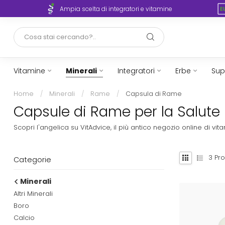
rto
Ampia scelta di integratori e vitamine
Vitamine
Minerali
Integratori
Erbe
Sup
Home
/
Minerali
/
Rame
/
Capsula di Rame
Capsule di Rame per la Salute |
Scopri l'angelica su VitAdvice, il più antico negozio online di 
3
Pro
Categorie
Minerali
Altri Minerali
Boro
Calcio