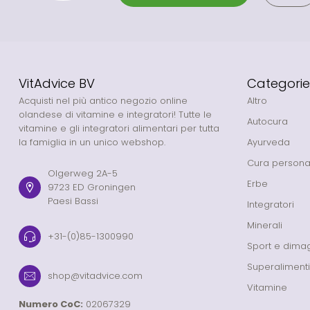
VitAdvice BV
Categorie
Acquisti nel più antico negozio online
Altro
olandese di vitamine e integratori! Tutte le
Autocura
vitamine e gli integratori alimentari per tutta
la famiglia in un unico webshop.
Ayurveda
Cura persona
Olgerweg 2A-5
Erbe
9723 ED Groningen
Paesi Bassi
Integratori
Minerali
+31-(0)85-1300990
Sport e dima
Superalimenti
shop@vitadvice.com
Vitamine
Numero CoC:
02067329