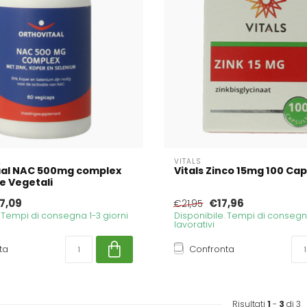
L
VITALS
aal NAC 500mg complex
Vitals Zinco 15mg 100 Ca
e Vegetali
7,09
€17,96
€21,95
. Tempi di consegna 1-3 giorni
Disponibile. Tempi di consegna
lavorativi
ta
Confronta
Risultati
1
-
3
di 3