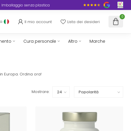
Imballaggio senza plastica
0
Il mio account
Lista dei desideri
ua
mento
Cura personale
Altro
Marche
in Europa. Ordina ora!
Mostrare: