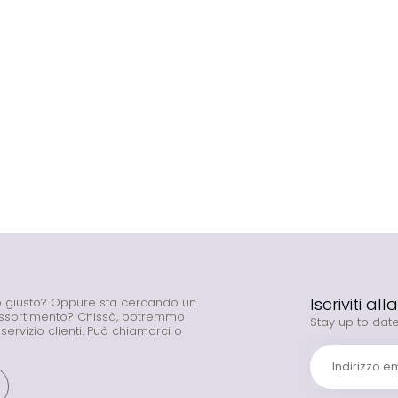
Iscriviti al
to giusto? Oppure sta cercando un
assortimento? Chissà, potremmo
Stay up to date
o servizio clienti. Può chiamarci o