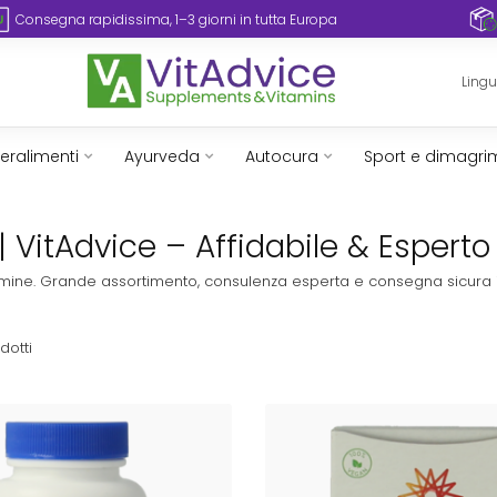
Consegna rapidissima, 1–3 giorni in tutta Europa
Ling
eralimenti
Ayurveda
Autocura
Sport e dimagri
 VitAdvice – Affidabile & Esperto
vitamine. Grande assortimento, consulenza esperta e consegna sicura 
dotti