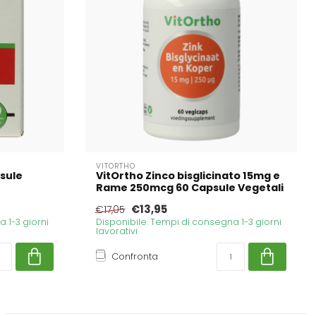
VITORTHO
psule
VitOrtho Zinco bisglicinato 15mg e
Rame 250mcg 60 Capsule Vegetali
€13,95
€17,05
 1-3 giorni
Disponibile. Tempi di consegna 1-3 giorni
lavorativi
Confronta