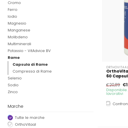
Cromo
Ferro
Iodio
Magnesio
Manganese
Molibdeno
Multiminerali
Potassio - VitAdvice BV
Rame
Capsula di Rame
ORTHOVITAA
OrthoVit
Compressa di Rame
60 Capsul
Selenio
€1
Sodio
€20,89
Disponibile
Zinco
lavorativi
Confron
Marche
Tutte le marche
OrthoVitaal