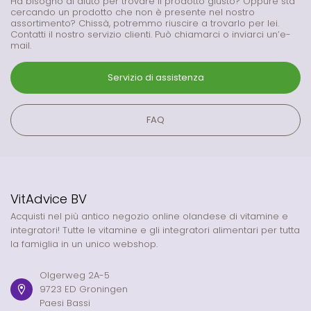
Ha bisogno di aiuto per trovare il prodotto giusto? Oppure sta
cercando un prodotto che non è presente nel nostro
assortimento? Chissà, potremmo riuscire a trovarlo per lei.
Contatti il nostro servizio clienti. Può chiamarci o inviarci un’e-
mail.
Servizio di assistenza
FAQ
VitAdvice BV
Acquisti nel più antico negozio online olandese di vitamine e
integratori! Tutte le vitamine e gli integratori alimentari per tutta
la famiglia in un unico webshop.
Olgerweg 2A-5
9723 ED Groningen
Paesi Bassi