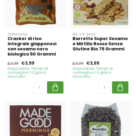
TERRASANA
MA VIE SANS
Cracker di riso
Barrette Super Sesamo
integrale giapponesi
e Mirtillo Rosso Senza
con sesamo nero
Glutine Bio 75 Grammi
biologico 60 Grammi
€3,99
€3,69
€4,39
€4,06
Disponibile. Tempi di
Disponibile. Tempi di
consegna 1-3 giorni
consegna 1-3 giorni
lavorativi
lavorativi