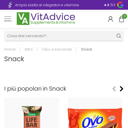
Consegna ra
Ampia scelta di integratori e vitamine
4.2
/5.0
Europa
0
MENU
Home
/
Altro
/
Cibo e bevande
/
Snack
Snack
I più popolari in Snack