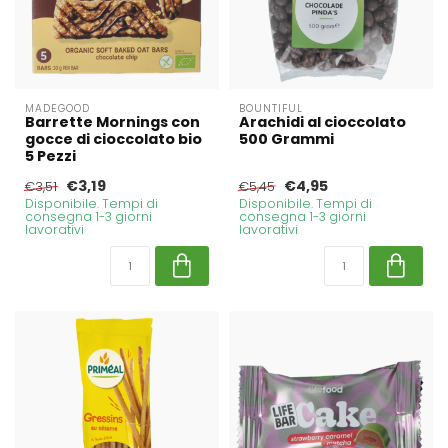
MADEGOOD
BOUNTIFUL
Barrette Mornings con
Arachidi al cioccolato
gocce di cioccolato bio
500 Grammi
5 Pezzi
€3,19
€4,95
€3,51
€5,45
Disponibile. Tempi di
Disponibile. Tempi di
consegna 1-3 giorni
consegna 1-3 giorni
lavorativi
lavorativi