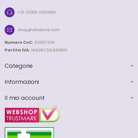
+31-(0)85-1300990
shop@vitadvice.com
Numero CoC:
02067329
Partita IVA:
NL8082.56.889B01
Categorie
Informazioni
Il mio account