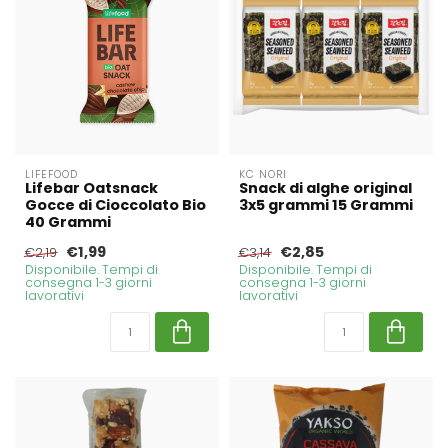
LIFEFOOD
KC NORI
Lifebar Oatsnack
Snack di alghe original
Gocce di Cioccolato Bio
3x5 grammi 15 Grammi
40 Grammi
€1,99
€2,85
€2,19
€3,14
Disponibile. Tempi di
Disponibile. Tempi di
consegna 1-3 giorni
consegna 1-3 giorni
lavorativi
lavorativi