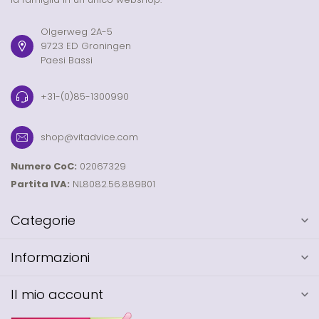
Olgerweg 2A-5
9723 ED Groningen
Paesi Bassi
+31-(0)85-1300990
shop@vitadvice.com
Numero CoC:
02067329
Partita IVA:
NL8082.56.889B01
Categorie
Informazioni
Il mio account