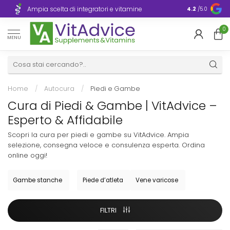
Consegna ra
Ampia scelta di integratori e vitamine
4.2
/5.0
Europa
0
MENU
Home
/
Autocura
/
Piedi e Gambe
Cura di Piedi & Gambe | VitAdvice –
Esperto & Affidabile
Scopri la cura per piedi e gambe su VitAdvice. Ampia
selezione, consegna veloce e consulenza esperta. Ordina
online oggi!
Gambe stanche
Piede d’atleta
Vene varicose
FILTRI