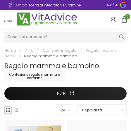
Consegna ra
Ampia scelta di integratori e vitamine
4.2
/5.0
Europa
0
MENU
Home
/
Altro
/
Confezioni regalo
/
Regalo madre y
bebé
/
Regalo mamma e bambino
Regalo mamma e bambino
Confezione regalo mamma e
bambino
FILTRI