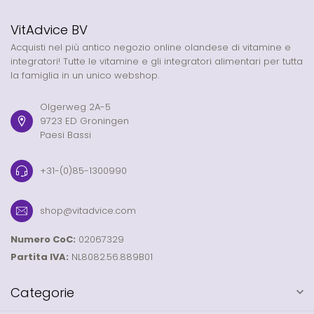
VitAdvice BV
Acquisti nel più antico negozio online olandese di vitamine e
integratori! Tutte le vitamine e gli integratori alimentari per tutta
la famiglia in un unico webshop.
Olgerweg 2A-5
9723 ED Groningen
Paesi Bassi
+31-(0)85-1300990
shop@vitadvice.com
Numero CoC:
02067329
Partita IVA:
NL8082.56.889B01
Categorie