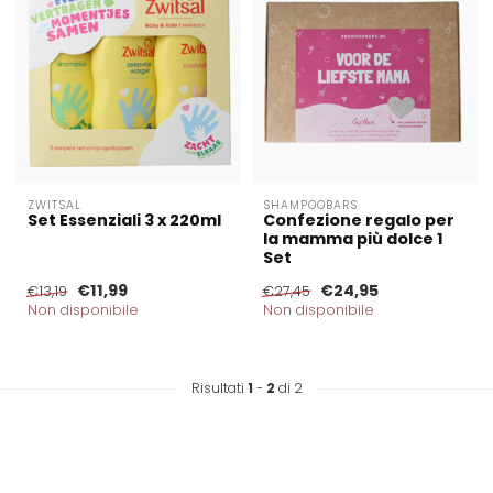
ZWITSAL
SHAMPOOBARS
Set Essenziali 3 x 220ml
Confezione regalo per
la mamma più dolce 1
Set
€11,99
€24,95
€13,19
€27,45
Non disponibile
Non disponibile
Risultati
1
-
2
di 2