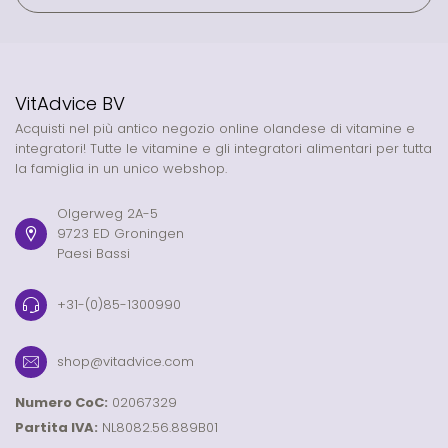
VitAdvice BV
Acquisti nel più antico negozio online olandese di vitamine e
integratori! Tutte le vitamine e gli integratori alimentari per tutta
la famiglia in un unico webshop.
Olgerweg 2A-5
9723 ED Groningen
Paesi Bassi
+31-(0)85-1300990
shop@vitadvice.com
Numero CoC:
02067329
Partita IVA:
NL8082.56.889B01