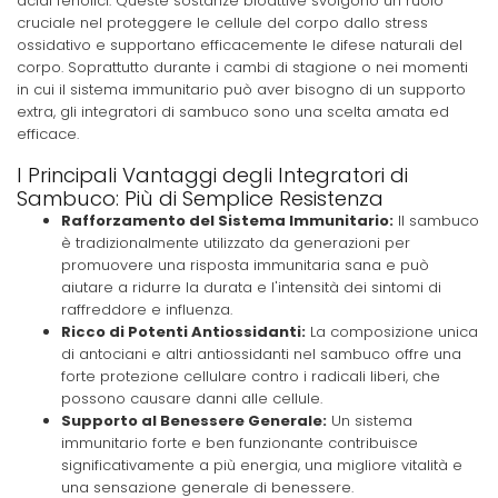
acidi fenolici. Queste sostanze bioattive svolgono un ruolo
cruciale nel proteggere le cellule del corpo dallo stress
ossidativo e supportano efficacemente le difese naturali del
corpo. Soprattutto durante i cambi di stagione o nei momenti
in cui il sistema immunitario può aver bisogno di un supporto
extra, gli integratori di sambuco sono una scelta amata ed
efficace.
I Principali Vantaggi degli Integratori di
Sambuco: Più di Semplice Resistenza
Rafforzamento del Sistema Immunitario:
Il sambuco
è tradizionalmente utilizzato da generazioni per
promuovere una risposta immunitaria sana e può
aiutare a ridurre la durata e l'intensità dei sintomi di
raffreddore e influenza.
Ricco di Potenti Antiossidanti:
La composizione unica
di antociani e altri antiossidanti nel sambuco offre una
forte protezione cellulare contro i radicali liberi, che
possono causare danni alle cellule.
Supporto al Benessere Generale:
Un sistema
immunitario forte e ben funzionante contribuisce
significativamente a più energia, una migliore vitalità e
una sensazione generale di benessere.