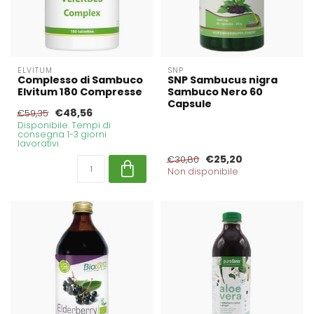
ELVITUM
SNP
Complesso di Sambuco
SNP Sambucus nigra
Elvitum 180 Compresse
Sambuco Nero 60
Capsule
€48,56
€59,35
Disponibile. Tempi di
consegna 1-3 giorni
lavorativi
€25,20
€30,80
Non disponibile