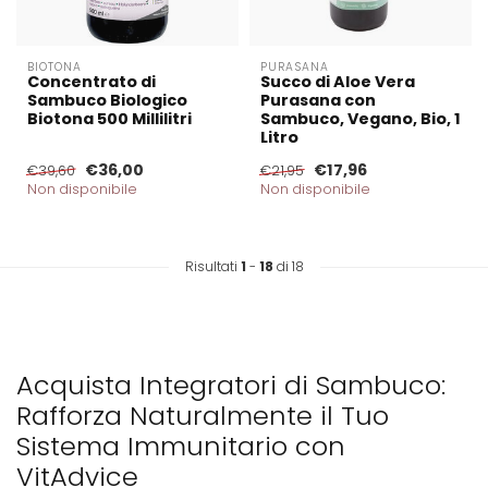
BIOTONA
PURASANA
Concentrato di
Succo di Aloe Vera
Sambuco Biologico
Purasana con
Biotona 500 Millilitri
Sambuco, Vegano, Bio, 1
Litro
€36,00
€17,96
€39,60
€21,95
Non disponibile
Non disponibile
Risultati
1
-
18
di 18
Acquista Integratori di Sambuco:
Rafforza Naturalmente il Tuo
Sistema Immunitario con
VitAdvice