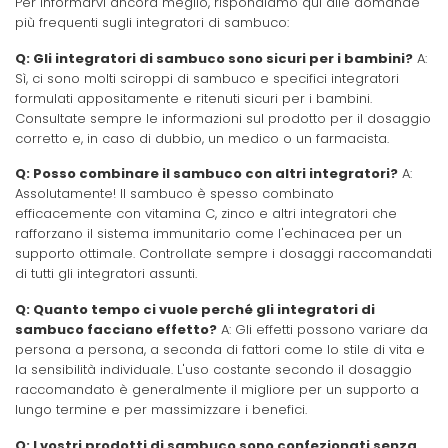
Per informarvi ancora meglio, rispondiamo qui alle domande
più frequenti sugli integratori di sambuco:
Q: Gli integratori di sambuco sono sicuri per i bambini?
A:
Sì, ci sono molti sciroppi di sambuco e specifici integratori
formulati appositamente e ritenuti sicuri per i bambini.
Consultate sempre le informazioni sul prodotto per il dosaggio
corretto e, in caso di dubbio, un medico o un farmacista.
Q: Posso combinare il sambuco con altri integratori?
A:
Assolutamente! Il sambuco è spesso combinato
efficacemente con vitamina C, zinco e altri integratori che
rafforzano il sistema immunitario come l'echinacea per un
supporto ottimale. Controllate sempre i dosaggi raccomandati
di tutti gli integratori assunti.
Q: Quanto tempo ci vuole perché gli integratori di
sambuco facciano effetto?
A: Gli effetti possono variare da
persona a persona, a seconda di fattori come lo stile di vita e
la sensibilità individuale. L'uso costante secondo il dosaggio
raccomandato è generalmente il migliore per un supporto a
lungo termine e per massimizzare i benefici.
Q: I vostri prodotti di sambuco sono confezionati senza