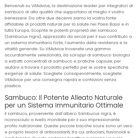
Benvenuti su VitAdvice, la destinazione leader per integratori di
sambuco di alta qualità che supportano al meglio il vostro
benessere. Da oltre due decenni siamo la vostra fonte
affidabile di prodotti naturali per la salute nei Paesi Bassi e in
tutta Europa. Scoprite le potenti proprietà del sambuco
(Sambucus nigra), apprezzato da secoli per il suo contributo a
un sistema immunitario forte, l'aumento della resistenza e la
vitalità generale. Su VitAdvice troverete una gamma
accuratamente selezionata, da sciroppi di sambuco biologici
a estratti concentrati di sambuco e pratiche capsule, per
aiutarvi a trovare il prodotto perfetto per le vostre specifiche
esigenze di salute. Scegliete consapevolmente, scegliete
VitAdvice per una consegna rapida e confezioni senza
plastica.
Sambuco: Il Potente Alleato Naturale
per un Sistema Immunitario Ottimale
Il sambuco, proveniente dall'albero Sambucus nigra, è
riconosciuto a livello mondiale per il suo impressionante
profilo nutrizionale. Queste piccole bacche scure sono un vero
e proprio tesoro di antiossidanti, tra cui antociani, flavonoidi e