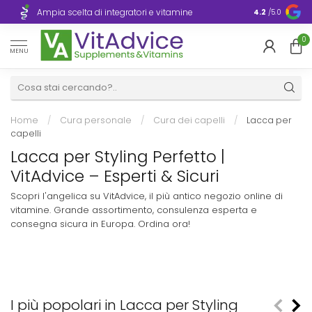
Consegna ra
Ampia scelta di integratori e vitamine
4.2
/5.0
Europa
0
MENU
Home
/
Cura personale
/
Cura dei capelli
/
Lacca per
capelli
Lacca per Styling Perfetto |
VitAdvice – Esperti & Sicuri
Scopri l'angelica su VitAdvice, il più antico negozio online di
vitamine. Grande assortimento, consulenza esperta e
consegna sicura in Europa. Ordina ora!
I più popolari in Lacca per Styling