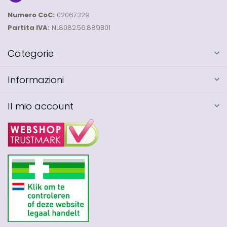
Numero CoC:
02067329
Partita IVA:
NL8082.56.889B01
Categorie
Informazioni
Il mio account