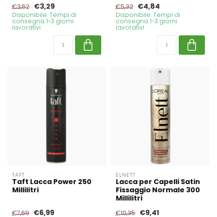
€3,29
€4,84
€3,62
€5,32
Disponibile. Tempi di
Disponibile. Tempi di
consegna 1-3 giorni
consegna 1-3 giorni
lavorativi
lavorativi
TAFT
ELNETT
Taft Lacca Power 250
Lacca per Capelli Satin
Millilitri
Fissaggio Normale 300
Millilitri
€6,99
€9,41
€7,69
€10,35