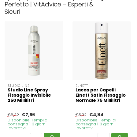
Perfetto | VitAdvice – Esperti &
Sicuri
STUDIO LINE
ELNETT
Studio Line Spray
Lacca per Capelli
Fissaggio Invisibile
Elnett Satin Fissaggio
250 Millilitri
Normale 75 Millilitri
€7,56
€4,84
€8,32
€5,32
Disponibile. Tempi di
Disponibile. Tempi di
consegna 1-3 giorni
consegna 1-3 giorni
lavorativi
lavorativi